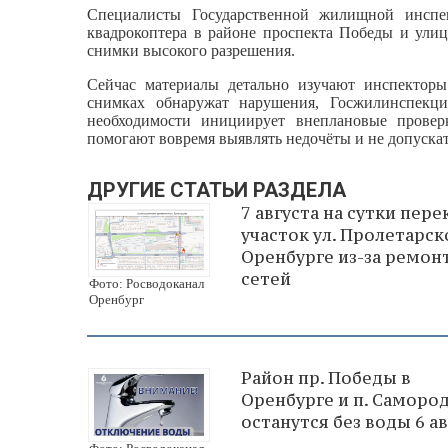
Специалисты Государственной жилищной инсп
квадрокоптера в районе проспекта Победы и ули
снимки высокого разрешения.
Сейчас материалы детально изучают инспекторы
снимках обнаружат нарушения, Госжилинспекц
необходимости инициирует внеплановые провер
помогают вовремя выявлять недочёты и не допуска
ДРУГИЕ СТАТЬИ РАЗДЕЛА
7 августа на сутки пер
участок ул. Пролетарск
Оренбурге из-за ремон
сетей
Фото: Росводоканал
Оренбург
Район пр. Победы в
Оренбурге и п. Саморо
останутся без воды 6 ав