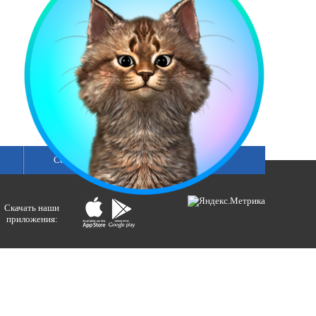
Сетка вещания
Скачать наши
приложения:
ологий и массовых коммуникаций).
ния»
бертовна.
акция портала ВЕСТИРАМА.
E-mail: gtrc@orenburg.rfn.ru (ГТРК