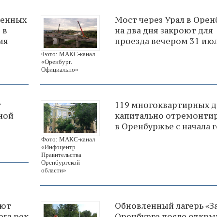
венных
Мост через Урал в Орен
 в
на два дня закроют для
ия
проезда вечером 31 ию
Фото: МАКС-канал
«Оренбург.
Официально»
г
119 многоквартирных 
ной
капитально отремонти
в Оренбуржье с начала 
Фото: МАКС-канал
«Инфоцентр
Правительства
Оренбургской
области»
ают
Обновленный лагерь «За
ега рек
Оренбурге после откры