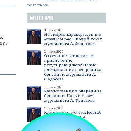
смотреть все
МНЕНИЯ
30 июля 2026
На смерть каракурта, или о
к
«паучьем рае»: новый текст
юс»
журналиста А. Федосова
24 июля 2026
Отсечение «лишних» и
привлечение
регулировщиков? Новые
размышления в очереди за
бензином журналиста А.
Федосова
15 июля 2026
Размышления в очереди за
бензином. Новый текст
журналиста А. Федосова
13 июля 2026
Курников и пустота. Новый
текст журналиста А.
Федосова
смотреть все