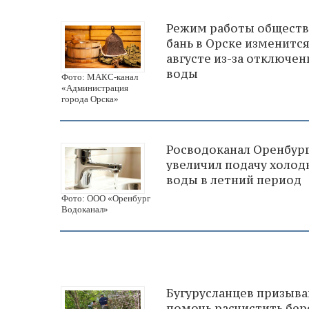
Режим работы общест
бань в Орске изменится
августе из-за отключен
воды
Фото: МАКС-канал
«Администрация
города Орска»
Росводоканал Оренбур
увеличил подачу холод
воды в летний период
Фото: ООО «Оренбург
Водоканал»
Бугурусланцев призыв
помочь расчистить бер