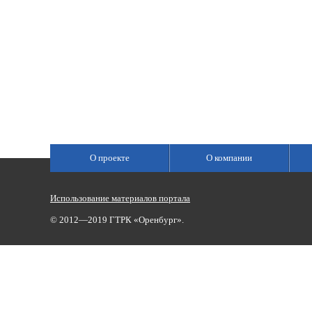
О проекте
О компании
Использование материалов портала
© 2012—2019 ГТРК «Оренбург».
Сетевое издание «Государственный Интернет-Канал «Россия»
(свидетельство о регистрации Эл № ФС 77-59166 от 22.08.2014,
Учредитель: Федеральное государственное унитарное предприяти
Главный редактор Главной редакции ГИК «Россия» - Панина Еле
Телефоны для связи:
(3532)37-00-50 — приемная,
(3532)37-01-56
«Оренбург»),
portal@vestirama.ru.