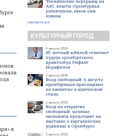
Технические перерывы на
АЗС: власти Оренбуржья
разъяснили, зачем они
бурге
нужны
смотреть все
ля
КУЛЬТУРНЫЙ ГОРОД
6 августа 2026
85-летний юбилей отмечает
худрук оренбургского
драмтеатра Рифкат
домов
Исрафилов
ровали
5 августа 2026
года
Вход свободный: 6 августа
оренбуржцев приглашают
на чаепитие в купеческом
стиле
5 августа 2026
Вход на открытие
свободный: ценные
экспонаты представят на
выставке о каргалинских
рудниках в Оренбурге
ря» в
тия
5 августа 2026