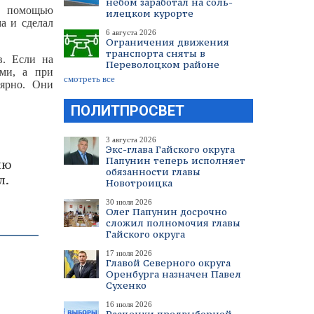
небом заработал на соль-
с помощью
илецком курорте
а и сделал
6 августа 2026
Ограничения движения
транспорта сняты в
в. Если на
Переволоцком районе
ями, а при
смотреть все
лярно. Они
ПОЛИТПРОСВЕТ
3 августа 2026
Экс-глава Гайского округа
Папунин теперь исполняет
ию
обязанности главы
л.
Новотроицка
30 июля 2026
Олег Папунин досрочно
сложил полномочия главы
Гайского округа
17 июля 2026
Главой Северного округа
Оренбурга назначен Павел
Сухенко
16 июля 2026