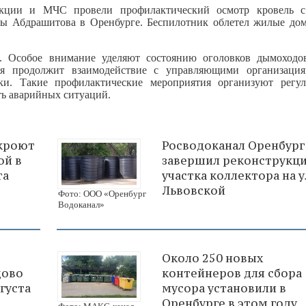
екции и МЧС провели профилактический осмотр кровель 
цы Абдрашитова в Оренбурге. Беспилотник облетел жилые дом
. Особое внимание уделяют состоянию оголовков дымоходо
ия продолжит взаимодействие с управляющими организаци
ки. Такие профилактические мероприятия организуют регу
ть аварийных ситуаций.
екроют
Росводоканал Оренбург
ой в
завершил реконструкц
та
участка коллектора на у
Львовской
Фото: ООО «Оренбург
Водоканал»
Около 250 новых
дово
контейнеров для сбора
густа
мусора установили в
Оренбурге в этом году