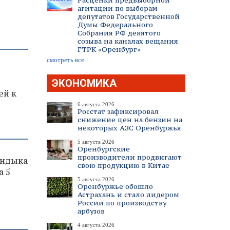
Расценки предвыборной
агитации по выборам
депутатов Государственной
Думы Федерального
Собрания РФ девятого
созыва на каналах вещания
ГТРК «Оренбург»
смотреть все
я
ЭКОНОМИКА
ей к
6 августа 2026
Росстат зафиксировал
снижение цен на бензин на
некоторых АЗС Оренбуржья
5 августа 2026
Оренбургские
производители продвигают
андыка
свою продукцию в Китае
а 5
5 августа 2026
Оренбуржье обошло
Астрахань и стало лидером
России по производству
арбузов
4 августа 2026