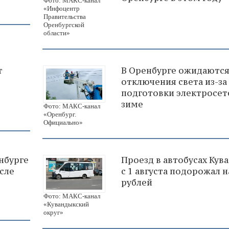
Фото: МАКС-канал
«Инфоцентр
Правительства
Оренбургской
области»
т
В Оренбурге ожидаютс
отключения света из-за
подготовки электросет
зиме
Фото: МАКС-канал
«Оренбург.
Официально»
нбурге
Проезд в автобусах Кув
сле
с 1 августа подорожал н
рублей
Фото: МАКС-канал
«Кувандыкский
округ»