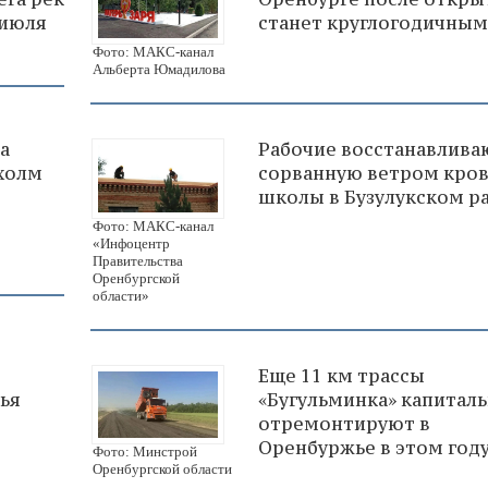
 июля
станет круглогодичным
Фото: МАКС-канал
Альберта Юмадилова
а
Рабочие восстанавлива
холм
сорванную ветром кро
школы в Бузулукском р
Фото: МАКС-канал
«Инфоцентр
Правительства
Оренбургской
области»
Еще 11 км трассы
ья
«Бугульминка» капитал
отремонтируют в
Оренбуржье в этом год
Фото: Минстрой
Оренбургской области