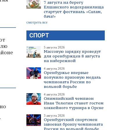
7 августа на берегу
Елшанского водохранилища
стартует фестиваль «Салам,
бача!»
смотреть все
СПОРТ
ют
влю
5 августа 2026
Массовую зарядку проведут
айоне
для оренбуржцев 8 августа
на набережной
4 августа 2026
Оренбуржье впервые
получило призовую медаль
чемпионата России по
вольной борьбе
4 августа 2026
Олимпийский чемпион
Иван Телегин станет гостем
ьно
хоккейного турнира в Орске
3 августа 2026
у
Оренбургский спортсмен
завоевал бронзу чемпионата
России по вольной борьбе