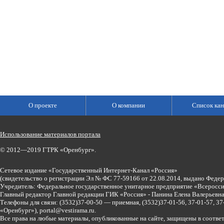
О проекте
О компании
Список кан
Использование материалов портала
© 2012—2019 ГТРК «Оренбург».
Сетевое издание «Государственный Интернет-Канал «Россия»
(свидетельство о регистрации Эл № ФС 77-59166 от 22.08.2014, выдано Феде
Учредитель: Федеральное государственное унитарное предприятие «Всеросси
Главный редактор Главной редакции ГИК «Россия» - Панина Елена Валерьев
Телефоны для связи:
(3532)37-00-50 — приемная,
(3532)37-01-56, 37-01-57, 
«Оренбург»),
portal@vestirama.ru.
Все права на любые материалы, опубликованные на сайте, защищены в соотве