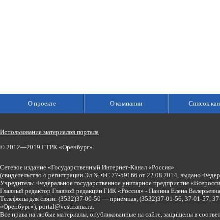
О проекте
О компании
Список кан
Использование материалов портала
© 2012—2019 ГТРК «Оренбург».
Сетевое издание «Государственный Интернет-Канал «Россия»
(свидетельство о регистрации Эл № ФС 77-59166 от 22.08.2014, выдано Феде
Учредитель: Федеральное государственное унитарное предприятие «Всеросси
Главный редактор Главной редакции ГИК «Россия» - Панина Елена Валерьев
Телефоны для связи:
(3532)37-00-50 — приемная,
(3532)37-01-56, 37-01-57, 
«Оренбург»),
portal@vestirama.ru.
Все права на любые материалы, опубликованные на сайте, защищены в соотве