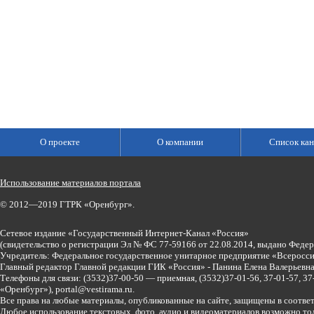
О проекте
О компании
Список кан
Использование материалов портала
© 2012—2019 ГТРК «Оренбург».
Сетевое издание «Государственный Интернет-Канал «Россия»
(свидетельство о регистрации Эл № ФС 77-59166 от 22.08.2014, выдано Феде
Учредитель: Федеральное государственное унитарное предприятие «Всеросси
Главный редактор Главной редакции ГИК «Россия» - Панина Елена Валерьев
Телефоны для связи:
(3532)37-00-50 — приемная,
(3532)37-01-56, 37-01-57, 
«Оренбург»),
portal@vestirama.ru.
Все права на любые материалы, опубликованные на сайте, защищены в соотве
Любое использование текстовых, фото, аудио и видеоматериалов возможно тол