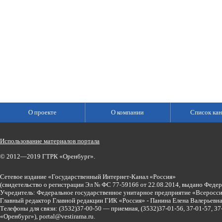
О проекте
О компании
Список кан
Использование материалов портала
© 2012—2019 ГТРК «Оренбург».
Сетевое издание «Государственный Интернет-Канал «Россия»
(свидетельство о регистрации Эл № ФС 77-59166 от 22.08.2014, выдано Феде
Учредитель: Федеральное государственное унитарное предприятие «Всеросси
Главный редактор Главной редакции ГИК «Россия» - Панина Елена Валерьев
Телефоны для связи:
(3532)37-00-50 — приемная,
(3532)37-01-56, 37-01-57, 
«Оренбург»),
portal@vestirama.ru.