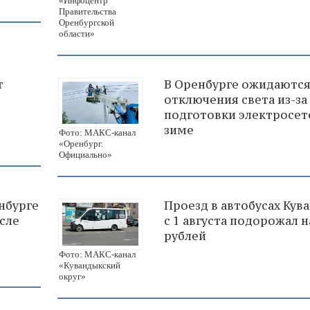
«Инфоцентр
Правительства
Оренбургской
области»
т
В Оренбурге ожидаютс
отключения света из-за
подготовки электросет
зиме
Фото: МАКС-канал
«Оренбург.
Официально»
нбурге
Проезд в автобусах Кув
сле
с 1 августа подорожал н
рублей
Фото: МАКС-канал
«Кувандыкский
округ»