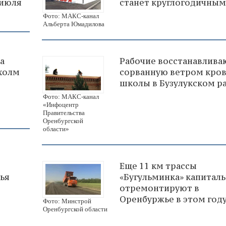
 июля
станет круглогодичным
Фото: МАКС-канал
Альберта Юмадилова
а
Рабочие восстанавлива
холм
сорванную ветром кро
школы в Бузулукском р
Фото: МАКС-канал
«Инфоцентр
Правительства
Оренбургской
области»
Еще 11 км трассы
ья
«Бугульминка» капитал
отремонтируют в
Оренбуржье в этом год
Фото: Минстрой
Оренбургской области