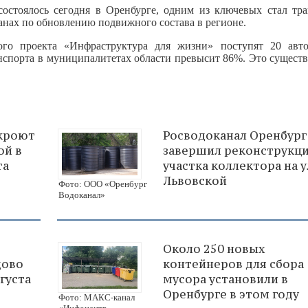
 состоялось сегодня в Оренбурге, одним из ключевых стал тр
анах по обновлению подвижного состава в регионе.
го проекта «Инфраструктура для жизни» поступят 20 авт
анспорта в муниципалитетах области превысит 86%. Это сущест
екроют
Росводоканал Оренбург
ой в
завершил реконструкц
та
участка коллектора на у
Львовской
Фото: ООО «Оренбург
Водоканал»
Около 250 новых
дово
контейнеров для сбора
густа
мусора установили в
Оренбурге в этом году
Фото: МАКС-канал