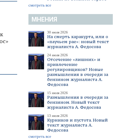
смотреть все
МНЕНИЯ
30 июля 2026
к
На смерть каракурта, или о
юс»
«паучьем рае»: новый текст
журналиста А. Федосова
24 июля 2026
Отсечение «лишних» и
привлечение
регулировщиков? Новые
размышления в очереди за
бензином журналиста А.
Федосова
15 июля 2026
Размышления в очереди за
бензином. Новый текст
журналиста А. Федосова
13 июля 2026
Курников и пустота. Новый
текст журналиста А.
Федосова
смотреть все