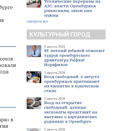
Технические перерывы на
АЗС: власти Оренбуржья
бурге
разъяснили, зачем они
нужны
ля
смотреть все
КУЛЬТУРНЫЙ ГОРОД
6 августа 2026
85-летний юбилей отмечает
худрук оренбургского
домов
драмтеатра Рифкат
Исрафилов
ровали
года
5 августа 2026
Вход свободный: 6 августа
оренбуржцев приглашают
на чаепитие в купеческом
стиле
5 августа 2026
Вход на открытие
свободный: ценные
экспонаты представят на
выставке о каргалинских
ря» в
рудниках в Оренбурге
тия
5 августа 2026