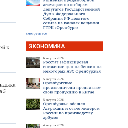
Расценки предвыборной
агитации по выборам
депутатов Государственной
Думы Федерального
Собрания РФ девятого
созыва на каналах вещания
ГТРК «Оренбург»
смотреть все
я
ЭКОНОМИКА
ей к
6 августа 2026
Росстат зафиксировал
снижение цен на бензин на
некоторых АЗС Оренбуржья
5 августа 2026
Оренбургские
андыка
производители продвигают
а 5
свою продукцию в Китае
5 августа 2026
Оренбуржье обошло
Астрахань и стало лидером
России по производству
арбузов
4 августа 2026