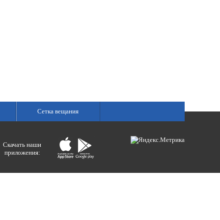
Сетка вещания
Скачать наши
приложения:
ологий и массовых коммуникаций).
ния»
бертовна.
акция портала ВЕСТИРАМА.
E-mail: gtrc@orenburg.rfn.ru (ГТРК