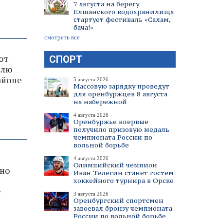
7 августа на берегу
Елшанского водохранилища
стартует фестиваль «Салам,
бача!»
смотреть все
ют
СПОРТ
влю
айоне
5 августа 2026
Массовую зарядку проведут
для оренбуржцев 8 августа
на набережной
4 августа 2026
Оренбуржье впервые
получило призовую медаль
чемпионата России по
вольной борьбе
4 августа 2026
Олимпийский чемпион
ьно
Иван Телегин станет гостем
хоккейного турнира в Орске
у
3 августа 2026
Оренбургский спортсмен
завоевал бронзу чемпионата
России по вольной борьбе