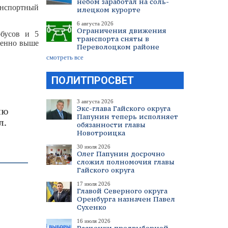
небом заработал на соль-
анспортный
илецком курорте
6 августа 2026
Ограничения движения
обусов и 5
транспорта сняты в
венно выше
Переволоцком районе
смотреть все
ПОЛИТПРОСВЕТ
3 августа 2026
Экс-глава Гайского округа
ию
Папунин теперь исполняет
л.
обязанности главы
Новотроицка
30 июля 2026
Олег Папунин досрочно
сложил полномочия главы
Гайского округа
17 июля 2026
Главой Северного округа
Оренбурга назначен Павел
Сухенко
16 июля 2026