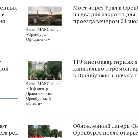
венных
Мост через Урал в Орен
 в
на два дня закроют для
ия
проезда вечером 31 ию
Фото: МАКС-канал
«Оренбург.
Официально»
г
119 многоквартирных 
ной
капитально отремонти
в Оренбуржье с начала 
Фото: МАКС-канал
«Инфоцентр
Правительства
Оренбургской
области»
ают
Обновленный лагерь «За
ега рек
Оренбурге после откры