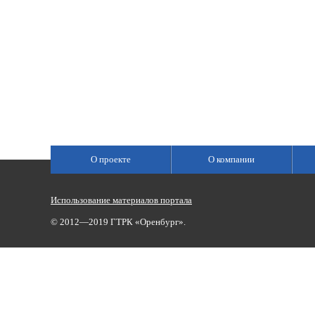
О проекте
О компании
Использование материалов портала
© 2012—2019 ГТРК «Оренбург».
Сетевое издание «Государственный Интернет-Канал «Россия»
(свидетельство о регистрации Эл № ФС 77-59166 от 22.08.2014,
Учредитель: Федеральное государственное унитарное предприяти
Главный редактор Главной редакции ГИК «Россия» - Панина Еле
Телефоны для связи:
(3532)37-00-50 — приемная,
(3532)37-01-56
«Оренбург»),
portal@vestirama.ru.