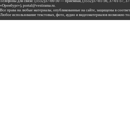
Телефоны для связи:
(3532)37-00-50 — приемная,
(3532)37-01-56, 37-01-57, 
«Оренбург»),
portal@vestirama.ru.
Все права на любые материалы, опубликованные на сайте, защищены в соотве
Любое использование текстовых, фото, аудио и видеоматериалов возможно тол