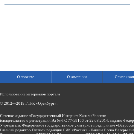
О проекте
О компании
Список кан
Использование материалов портала
© 2012—2019 ГТРК «Оренбург».
Сетевое издание «Государственный Интернет-Канал «Россия»
(свидетельство о регистрации Эл № ФС 77-59166 от 22.08.2014, выдано Феде
Учредитель: Федеральное государственное унитарное предприятие «Всеросси
Главный редактор Главной редакции ГИК «Россия» - Панина Елена Валерьев