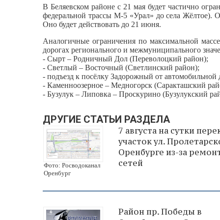
В Беляевском районе с 21 мая будет частично огра
федеральной трассы М‑5 «Урал» до села Жёлтое). О
Оно будет действовать до 21 июня.
Аналогичные ограничения по максимальной массе 
дорогах регионального и межмуниципального значе
- Сырт – Родничный Дол (Переволоцкий район);
- Светлый – Восточный (Светлинский район);
- подъезд к посёлку Задорожный от автомобильной 
- Каменноозерное – Медногорск (Саракташский рай
- Бузулук – Липовка – Проскурино (Бузулукский рай
ДРУГИЕ СТАТЬИ РАЗДЕЛА
7 августа на сутки пер
участок ул. Пролетарск
Оренбурге из-за ремон
сетей
Фото: Росводоканал
Оренбург
Район пр. Победы в