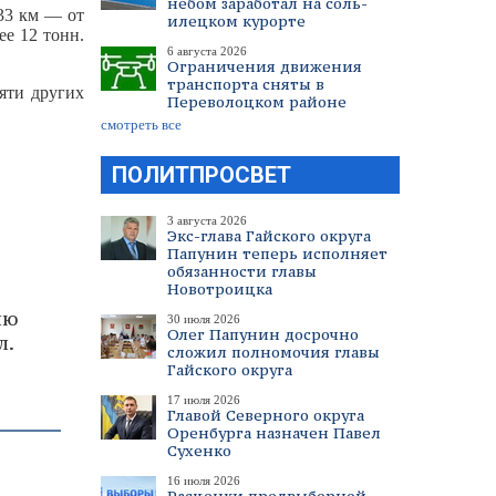
небом заработал на соль-
 33 км — от
илецком курорте
ее 12 тонн.
6 августа 2026
Ограничения движения
транспорта сняты в
яти других
Переволоцком районе
смотреть все
ПОЛИТПРОСВЕТ
3 августа 2026
Экс-глава Гайского округа
Папунин теперь исполняет
обязанности главы
Новотроицка
ию
30 июля 2026
Олег Папунин досрочно
л.
сложил полномочия главы
Гайского округа
17 июля 2026
Главой Северного округа
Оренбурга назначен Павел
Сухенко
16 июля 2026