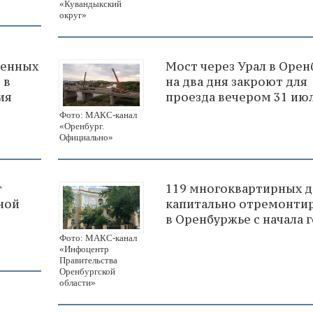
«Кувандыкский
округ»
венных
Мост через Урал в Орен
 в
на два дня закроют для
ия
проезда вечером 31 ию
Фото: МАКС-канал
«Оренбург.
Официально»
г
119 многоквартирных 
ной
капитально отремонти
в Оренбуржье с начала 
Фото: МАКС-канал
«Инфоцентр
Правительства
Оренбургской
области»