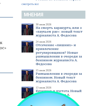
у
смотреть все
МНЕНИЯ
30 июля 2026
На смерть каракурта, или о
«паучьем рае»: новый текст
журналиста А. Федосова
к
24 июля 2026
Отсечение «лишних» и
юс»
привлечение
регулировщиков? Новые
размышления в очереди за
бензином журналиста А.
Федосова
15 июля 2026
Размышления в очереди за
бензином. Новый текст
журналиста А. Федосова
13 июля 2026
Курников и пустота. Новый
текст журналиста А.
Федосова
смотреть все