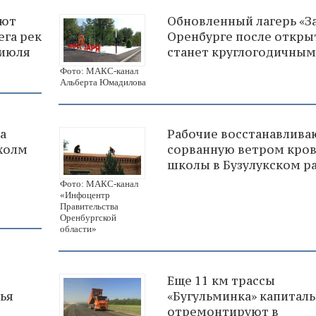
ают
Обновленный лагерь «За
ега рек
Оренбурге после откры
 июля
станет круглогодичным
Фото: МАКС-канал
Альберта Юмадилова
а
Рабочие восстанавлива
холм
сорванную ветром кро
школы в Бузулукском р
Фото: МАКС-канал
«Инфоцентр
Правительства
Оренбургской
области»
Еще 11 км трассы
ья
«Бугульминка» капитал
отремонтируют в