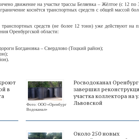
ничено движение на участке трассы Беляевка – Жёлтое (с 12 по
граничение коснётся транспортных средств с общей массой бол
транспортных средств (не более 12 тонн) уже действуют на п
ния Оренбургской области:
дороги Богдановка – Свердлово (Тоцкий район);
он);
он).
екроют
Росводоканал Оренбург
ой в
завершил реконструкц
та
участка коллектора на у
Львовской
Фото: ООО «Оренбург
Водоканал»
Около 250 новых