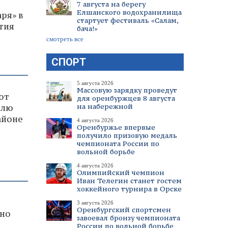
7 августа на берегу
Елшанского водохранилища
ря» в
стартует фестиваль «Салам,
тия
бача!»
смотреть все
СПОРТ
5 августа 2026
Массовую зарядку проведут
ют
для оренбуржцев 8 августа
на набережной
влю
айоне
4 августа 2026
Оренбуржье впервые
получило призовую медаль
чемпионата России по
вольной борьбе
4 августа 2026
Олимпийский чемпион
Иван Телегин станет гостем
хоккейного турнира в Орске
3 августа 2026
Оренбургский спортсмен
ьно
завоевал бронзу чемпионата
России по вольной борьбе