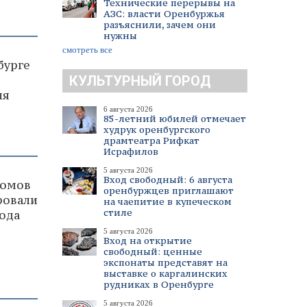
Технические перерывы на
АЗС: власти Оренбуржья
разъяснили, зачем они
нужны
смотреть все
бурге
КУЛЬТУРНЫЙ ГОРОД
ля
6 августа 2026
85-летний юбилей отмечает
худрук оренбургского
драмтеатра Рифкат
Исрафилов
5 августа 2026
Вход свободный: 6 августа
домов
оренбуржцев приглашают
ровали
на чаепитие в купеческом
стиле
года
5 августа 2026
Вход на открытие
свободный: ценные
экспонаты представят на
выставке о каргалинских
рудниках в Оренбурге
5 августа 2026