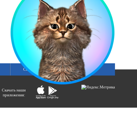
Сетка вещания
Скачать наши
приложения:
ологий и массовых коммуникаций).
ния»
бертовна.
акция портала ВЕСТИРАМА.
E-mail: gtrc@orenburg.rfn.ru (ГТРК