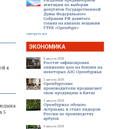
Расценки предвыборной
агитации по выборам
депутатов Государственной
Думы Федерального
Собрания РФ девятого
созыва на каналах вещания
ГТРК «Оренбург»
смотреть все
ЭКОНОМИКА
я
6 августа 2026
Росстат зафиксировал
ей к
снижение цен на бензин на
некоторых АЗС Оренбуржья
5 августа 2026
Оренбургские
производители продвигают
свою продукцию в Китае
5 августа 2026
Оренбуржье обошло
андыка
Астрахань и стало лидером
а 5
России по производству
арбузов
4 августа 2026