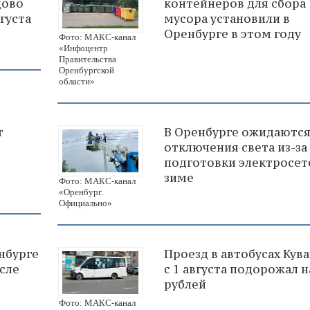
дово
контейнеров для сбора
густа
мусора установили в
Оренбурге в этом году
Фото: МАКС-канал
«Инфоцентр
Правительства
Оренбургской
области»
т
В Оренбурге ожидаютс
отключения света из-за
подготовки электросет
зиме
Фото: МАКС-канал
«Оренбург.
Официально»
нбурге
Проезд в автобусах Кув
сле
с 1 августа подорожал н
рублей
Фото: МАКС-канал