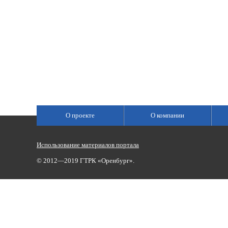
О проекте
О компании
Использование материалов портала
© 2012—2019 ГТРК «Оренбург».
Сетевое издание «Государственный Интернет-Канал «Россия»
(свидетельство о регистрации Эл № ФС 77-59166 от 22.08.2014,
Учредитель: Федеральное государственное унитарное предприяти
Главный редактор Главной редакции ГИК «Россия» - Панина Еле
Телефоны для связи:
(3532)37-00-50 — приемная,
(3532)37-01-56
«Оренбург»),
portal@vestirama.ru.