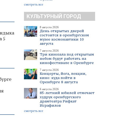
смотреть все
КУЛЬТУРНЫЙ ГОРОД
8 августа 2026
День открытых дверей
андыка
состоится в оренбургском
а 5
музее космонавтики 10
августа
7 августа 2026
Три кинозала под открытым
небом будут работать на
кинофестивале в Оренбурге
7 августа 2026
Концерты, йога, лекции,
кино: куда пойти в
бурге
Оренбурге 8 августа
6 августа 2026
ля
85-летний юбилей отмечает
худрук оренбургского
драмтеатра Рифкат
Исрафилов
смотреть все