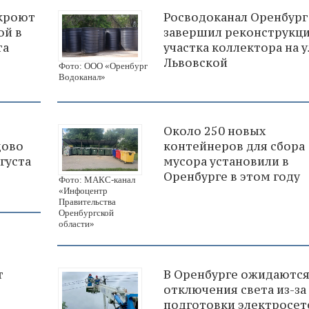
екроют
Росводоканал Оренбург
ой в
завершил реконструкц
та
участка коллектора на у
Львовской
Фото: ООО «Оренбург
Водоканал»
Около 250 новых
дово
контейнеров для сбора
густа
мусора установили в
Оренбурге в этом году
Фото: МАКС-канал
«Инфоцентр
Правительства
Оренбургской
области»
т
В Оренбурге ожидаютс
отключения света из-за
подготовки электросет