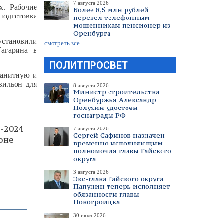
7 августа 2026
х. Рабочие
Более 8,5 млн рублей
подготовка
перевел телефонным
мошенникам пенсионер из
Оренбурга
установили
смотреть все
агарина в
ПОЛИТПРОСВЕТ
ранитную и
вильон для
8 августа 2026
Министр строительства
Оренбуржья Александр
Полухин удостоен
госнаграды РФ
-2024
7 августа 2026
Сергей Сафинов назначен
оне
временно исполняющим
полномочия главы Гайского
округа
3 августа 2026
Экс-глава Гайского округа
Папунин теперь исполняет
обязанности главы
Новотроицка
30 июля 2026