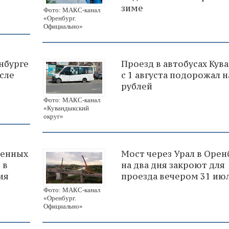
зиме
Фото: МАКС-канал
«Оренбург.
Официально»
нбурге
Проезд в автобусах Кув
сле
с 1 августа подорожал н
рублей
Фото: МАКС-канал
«Кувандыкский
округ»
венных
Мост через Урал в Орен
 в
на два дня закроют для
ия
проезда вечером 31 ию
Фото: МАКС-канал
«Оренбург.
Официально»