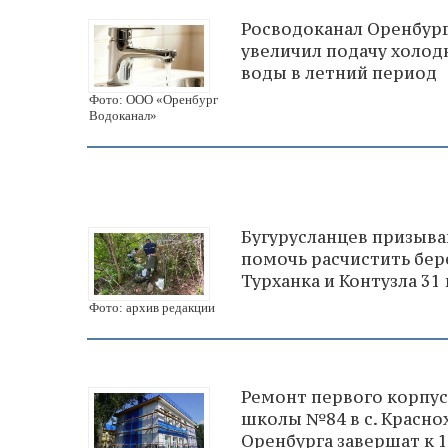
Росводоканал Оренбур
увеличил подачу холод
воды в летний период
Фото: ООО «Оренбург
Водоканал»
Бугурусланцев призыв
помочь расчистить бер
Турханка и Контузла 31
Фото: архив редакции
Ремонт первого корпус
школы №84 в с. Красно
Оренбурга завершат к 1