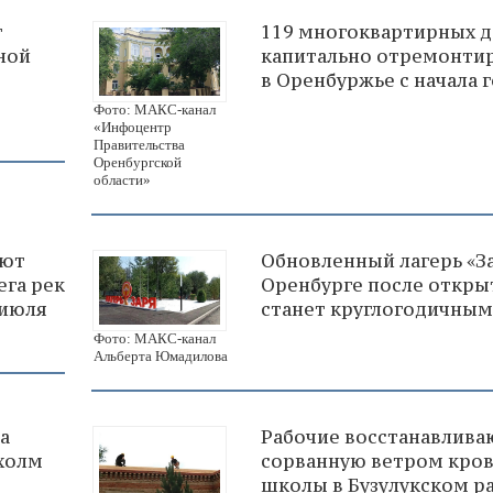
г
119 многоквартирных 
ной
капитально отремонти
в Оренбуржье с начала 
Фото: МАКС-канал
«Инфоцентр
Правительства
Оренбургской
области»
ают
Обновленный лагерь «За
ега рек
Оренбурге после откры
 июля
станет круглогодичным
Фото: МАКС-канал
Альберта Юмадилова
а
Рабочие восстанавлива
холм
сорванную ветром кро
школы в Бузулукском р