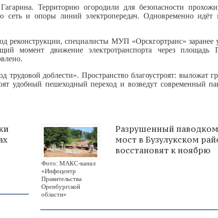
агарина. Территорию огородили для безопасности прохожи
ую сеть и опоры линий электропередач. Одновременно идёт 
од реконструкции, специалисты МУП «Орскгортранс» заранее 
щий момент движение электротранспорта через площадь Г
овлено.
од трудовой доблести». Пространство благоустроят: выложат г
роят удобный пешеходный переход и возведут современный па
ки
Разрушенный паводком
ах
мост в Бузулукском рай
восстановят к ноябрю
Фото: МАКС-канал
«Инфоцентр
Правительства
Оренбургской
области»