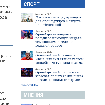
СПОРТ
домов
ровали
5 августа 2026
года
Массовую зарядку проведут
для оренбуржцев 8 августа
на набережной
4 августа 2026
Оренбуржье впервые
получило призовую медаль
чемпионата России по
вольной борьбе
4 августа 2026
ря» в
Олимпийский чемпион
Иван Телегин станет гостем
тия
хоккейного турнира в Орске
3 августа 2026
Оренбургский спортсмен
завоевал бронзу чемпионата
России по вольной борьбе
смотреть все
ют
МНЕНИЯ
влю
айоне
30 июля 2026