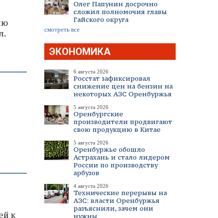
Олег Папунин досрочно
сложил полномочия главы
Гайского округа
ию
смотреть все
л.
ЭКОНОМИКА
6 августа 2026
Росстат зафиксировал
снижение цен на бензин на
некоторых АЗС Оренбуржья
5 августа 2026
Оренбургские
производители продвигают
свою продукцию в Китае
5 августа 2026
Оренбуржье обошло
Астрахань и стало лидером
России по производству
арбузов
4 августа 2026
я
Технические перерывы на
АЗС: власти Оренбуржья
разъяснили, зачем они
ей к
нужны