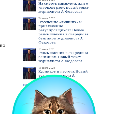
На смерть каракурта, или о
«паучьем рае»: новый текст
журналиста А. Федосова
24 июля 2026
Отсечение «лишних» и
привлечение
регулировщиков? Новые
размышления в очереди за
бензином журналиста А.
Федосова
ьно
15 июля 2026
Размышления в очереди за
у
бензином. Новый текст
журналиста А. Федосова
13 июля 2026
Курников и пустота. Новый
текст журналиста А.
Федосова
смотреть все