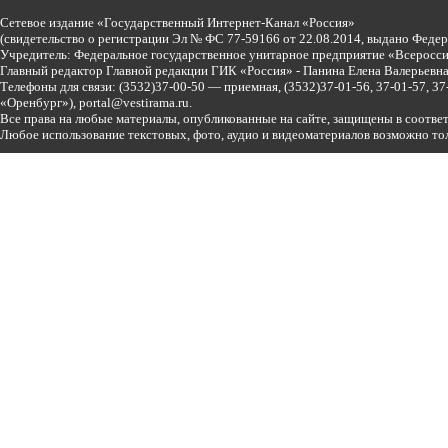
Сетевое издание «Государственный Интернет-Канал «Россия»
(свидетельство о регистрации Эл № ФС 77-59166 от 22.08.2014, выдано Феде
Учредитель: Федеральное государственное унитарное предприятие «Всеросси
Главный редактор Главной редакции ГИК «Россия» - Панина Елена Валерьев
Телефоны для связи:
(3532)37-00-50 — приемная,
(3532)37-01-56, 37-01-57, 
«Оренбург»),
portal@vestirama.ru.
Все права на любые материалы, опубликованные на сайте, защищены в соотве
Любое использование текстовых, фото, аудио и видеоматериалов возможно тол