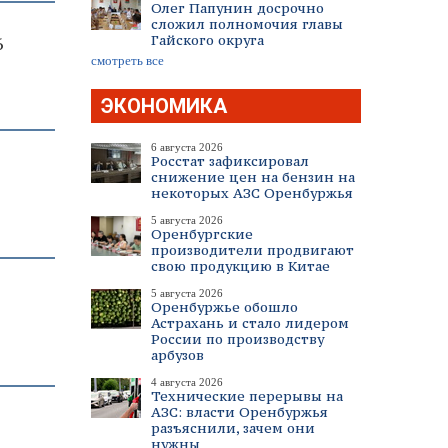
Олег Папунин досрочно
сложил полномочия главы
Гайского округа
6
смотреть все
ЭКОНОМИКА
6 августа 2026
Росстат зафиксировал
снижение цен на бензин на
некоторых АЗС Оренбуржья
5 августа 2026
Оренбургские
производители продвигают
свою продукцию в Китае
5 августа 2026
Оренбуржье обошло
Астрахань и стало лидером
России по производству
арбузов
4 августа 2026
Технические перерывы на
АЗС: власти Оренбуржья
разъяснили, зачем они
нужны