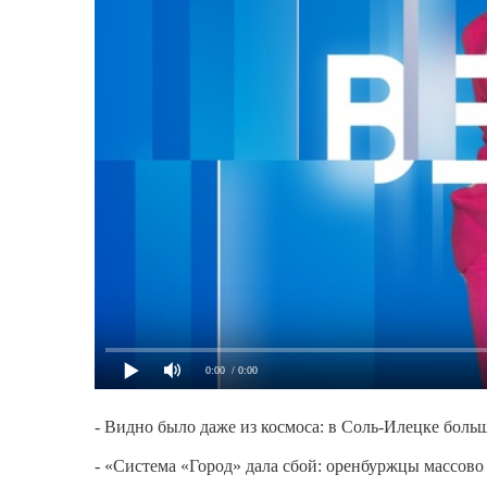
0:00
/ 0:00
- Видно было даже из космоса: в Соль-Илецке боль
- «Система «Город» дала сбой: оренбуржцы массов