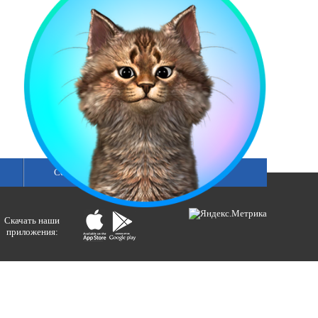
смотреть все
Сетка вещания
Скачать наши
приложения:
ологий и массовых коммуникаций).
ния»
бертовна.
акция портала ВЕСТИРАМА.
E-mail: gtrc@orenburg.rfn.ru (ГТРК