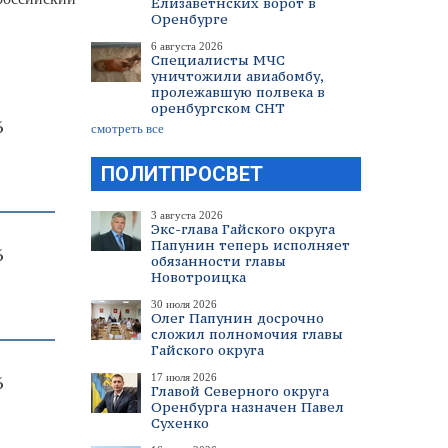
Елизаветнских ворот в
Оренбурге
6 августа 2026
Специалисты МЧС
уничтожили авиабомбу,
пролежавшую полвека в
оренбургском СНТ
6
смотреть все
ПОЛИТПРОСВЕТ
3 августа 2026
Экс-глава Гайского округа
Папунин теперь исполняет
6
обязанности главы
Новотроицка
30 июля 2026
Олег Папунин досрочно
сложил полномочия главы
Гайского округа
17 июля 2026
6
Главой Северного округа
Оренбурга назначен Павел
Сухенко