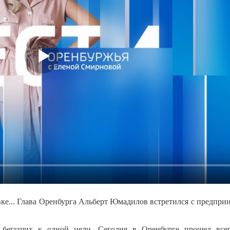
вке... Глава Оренбурга Альберт Юмадилов встретился с предпр
 бегущих к одной цели. Сегодня в Оренбурге прошел все