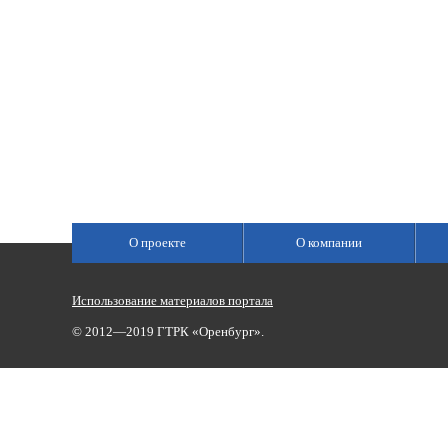
О проекте
О компании
Использование материалов портала
© 2012—2019 ГТРК «Оренбург».
Сетевое издание «Государственный Интернет-Канал «Россия»
(свидетельство о регистрации Эл № ФС 77-59166 от 22.08.2014,
Учредитель: Федеральное государственное унитарное предприяти
Главный редактор Главной редакции ГИК «Россия» - Панина Еле
Телефоны для связи:
(3532)37-00-50 — приемная,
(3532)37-01-56