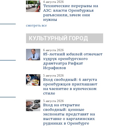
4 августа 2026
Технические перерывы на
АЗС: власти Оренбуржья
разъяснили, зачем они
нужны
смотреть все
КУЛЬТУРНЫЙ ГОРОД
6 августа 2026
85-летний юбилей отмечает
худрук оренбургского
драмтеатра Рифкат
Исрафилов
5 августа 2026
Вход свободный: 6 августа
оренбуржцев приглашают
на чаепитие в купеческом
стиле
5 августа 2026
Вход на открытие
свободный: ценные
экспонаты представят на
выставке о каргалинских
рудниках в Оренбурге