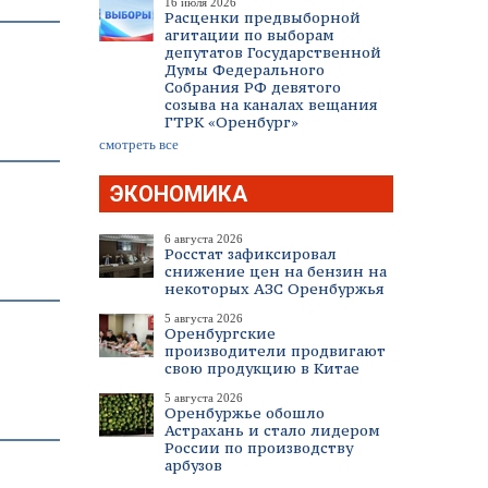
16 июля 2026
Расценки предвыборной
агитации по выборам
депутатов Государственной
Думы Федерального
Собрания РФ девятого
созыва на каналах вещания
ГТРК «Оренбург»
смотреть все
ЭКОНОМИКА
6 августа 2026
Росстат зафиксировал
снижение цен на бензин на
некоторых АЗС Оренбуржья
5 августа 2026
Оренбургские
производители продвигают
свою продукцию в Китае
5 августа 2026
Оренбуржье обошло
Астрахань и стало лидером
России по производству
арбузов