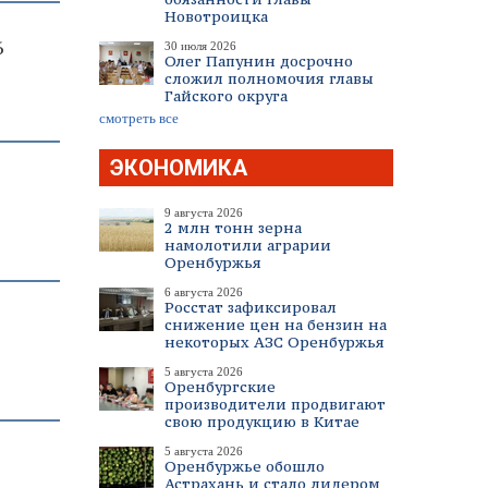
Новотроицка
6
30 июля 2026
Олег Папунин досрочно
сложил полномочия главы
Гайского округа
смотреть все
ЭКОНОМИКА
9 августа 2026
2 млн тонн зерна
намолотили аграрии
Оренбуржья
6 августа 2026
Росстат зафиксировал
снижение цен на бензин на
некоторых АЗС Оренбуржья
5 августа 2026
Оренбургские
производители продвигают
свою продукцию в Китае
5 августа 2026
Оренбуржье обошло
Астрахань и стало лидером