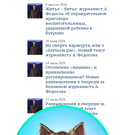
9 августа 2026
Житье – битье: журналист А.
Федосов об оправдательном
приговоре
воспитательницы,
ударившей ребенка в
Бузулуке
30 июля 2026
На смерть каракурта, или о
«паучьем рае»: новый текст
журналиста А. Федосова
24 июля 2026
Отсечение «лишних» и
привлечение
регулировщиков? Новые
размышления в очереди за
бензином журналиста А.
Федосова
15 июля 2026
Размышления в очереди за
бензином. Новый текст
журналиста А. Федосова
смотреть все