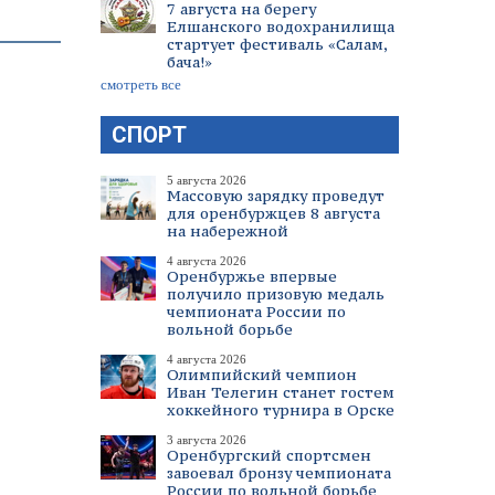
7 августа на берегу
Елшанского водохранилища
стартует фестиваль «Салам,
бача!»
смотреть все
СПОРТ
5 августа 2026
Массовую зарядку проведут
для оренбуржцев 8 августа
на набережной
4 августа 2026
Оренбуржье впервые
получило призовую медаль
чемпионата России по
вольной борьбе
4 августа 2026
Олимпийский чемпион
Иван Телегин станет гостем
хоккейного турнира в Орске
3 августа 2026
Оренбургский спортсмен
завоевал бронзу чемпионата
России по вольной борьбе