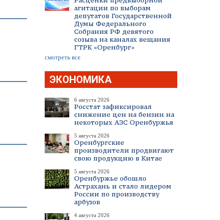
Расценки предвыборной
агитации по выборам
депутатов Государственной
Думы Федерального
Собрания РФ девятого
созыва на каналах вещания
ГТРК «Оренбург»
смотреть все
ЭКОНОМИКА
6 августа 2026
Росстат зафиксировал
снижение цен на бензин на
некоторых АЗС Оренбуржья
5 августа 2026
Оренбургские
производители продвигают
свою продукцию в Китае
5 августа 2026
Оренбуржье обошло
Астрахань и стало лидером
России по производству
арбузов
4 августа 2026