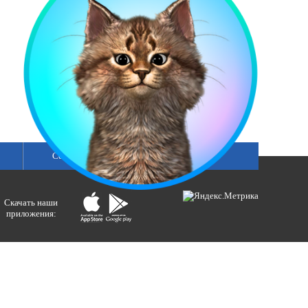
Сетка вещания
Скачать наши
приложения:
ологий и массовых коммуникаций).
ния»
бертовна.
акция портала ВЕСТИРАМА.
E-mail: gtrc@orenburg.rfn.ru (ГТРК