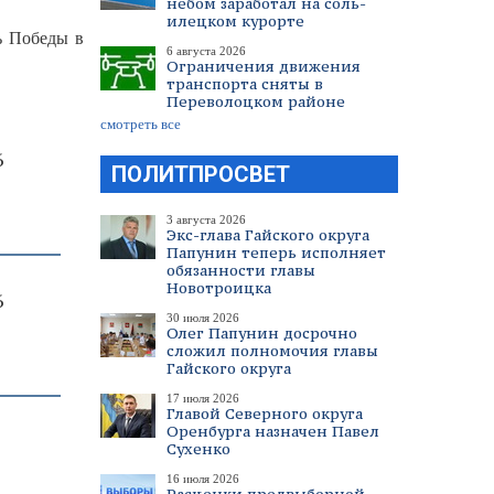
небом заработал на соль-
илецком курорте
ь Победы в
6 августа 2026
Ограничения движения
транспорта сняты в
Переволоцком районе
смотреть все
6
ПОЛИТПРОСВЕТ
3 августа 2026
Экс-глава Гайского округа
Папунин теперь исполняет
обязанности главы
Новотроицка
6
30 июля 2026
Олег Папунин досрочно
сложил полномочия главы
Гайского округа
17 июля 2026
Главой Северного округа
Оренбурга назначен Павел
Сухенко
16 июля 2026