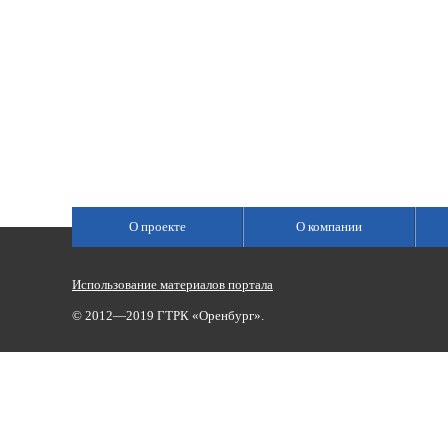
О проекте
О компании
Использование материалов портала
© 2012—2019 ГТРК «Оренбург».
Сетевое издание «Государственный Интернет-Канал «Россия»
(свидетельство о регистрации Эл № ФС 77-59166 от 22.08.2014,
Учредитель: Федеральное государственное унитарное предприяти
Главный редактор Главной редакции ГИК «Россия» - Панина Еле
Телефоны для связи:
(3532)37-00-50 — приемная,
(3532)37-01-56
«Оренбург»),
portal@vestirama.ru.