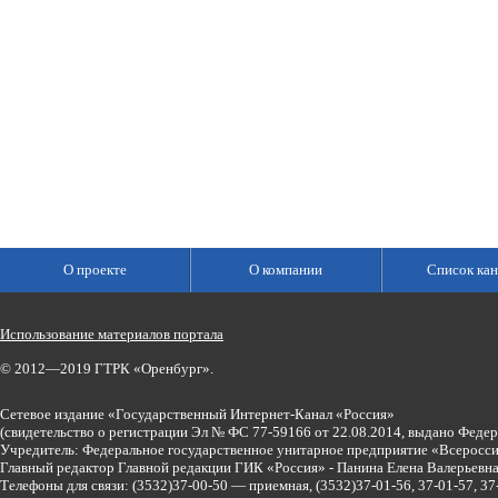
О проекте
О компании
Список кан
Использование материалов портала
© 2012—2019 ГТРК «Оренбург».
Сетевое издание «Государственный Интернет-Канал «Россия»
(свидетельство о регистрации Эл № ФС 77-59166 от 22.08.2014, выдано Феде
Учредитель: Федеральное государственное унитарное предприятие «Всеросси
Главный редактор Главной редакции ГИК «Россия» - Панина Елена Валерьев
Телефоны для связи:
(3532)37-00-50 — приемная,
(3532)37-01-56, 37-01-57, 