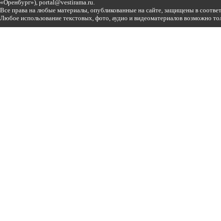
«Оренбург»),
portal@vestirama.ru.
Все права на любые материалы, опубликованные на сайте, защищены в соотве
Любое использование текстовых, фото, аудио и видеоматериалов возможно тол