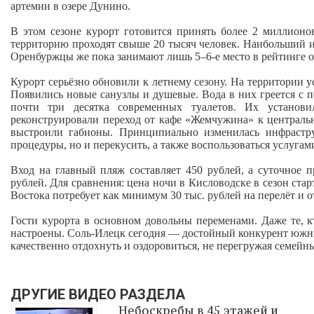
артемии в озере Дунино.
В этом сезоне курорт готовится принять более 2 миллионо
территорию проходят свыше 20 тысяч человек. Наибольший 
Оренбуржцы же пока занимают лишь 5–6‑е место в рейтинге
Курорт серьёзно обновили к летнему сезону. На территории 
Появились новые санузлы и душевые. Вода в них греется с 
почти три десятка современных туалетов. Их установ
реконструировали переход от кафе «Жемчужина» к централь
выстроили габионы. Принципиально изменилась инфрастру
процедуры, но и перекусить, а также воспользоваться услугам
Вход на главный пляж составляет 450 рублей, а суточное 
рублей. Для сравнения: цена ночи в Кисловодске в сезон стар
Востока потребует как минимум 30 тыс. рублей на перелёт и от
Гости курорта в основном довольны переменами. Даже те, к
настроены. Соль‑Илецк сегодня — достойный конкурент южным
качественно отдохнуть и оздоровиться, не перегружая семейн
ДРУГИЕ ВИДЕО РАЗДЕЛА
Небоскребы в 45 этажей и