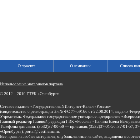
О проекте
О компании
Список кан
Использование материалов портала
© 2012—2019 ГТРК «Оренбург».
Сетевое издание «Государственный Интернет-Канал «Россия»
(свидетельство о регистрации Эл № ФС 77-59166 от 22.08.2014, выдано Феде
Учредитель: Федеральное государственное унитарное предприятие «Всеросси
Главный редактор Главной редакции ГИК «Россия» - Панина Елена Валерьев
Телефоны для связи:
(3532)37-00-50 — приемная,
(3532)37-01-56, 37-01-57, 
«Оренбург»),
portal@vestirama.ru.
Все права на любые материалы, опубликованные на сайте, защищены в соотве