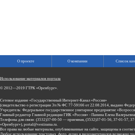
О проекте
О компании
Список кан
Использование материалов портала
© 2012—2019 ГТРК «Оренбург».
Сетевое издание «Государственный Интернет-Канал «Россия»
(свидетельство о регистрации Эл № ФС 77-59166 от 22.08.2014, выдано Феде
Учредитель: Федеральное государственное унитарное предприятие «Всеросси
Главный редактор Главной редакции ГИК «Россия» - Панина Елена Валерьев
Телефоны для связи:
(3532)37-00-50 — приемная,
(3532)37-01-56, 37-01-57, 
«Оренбург»),
portal@vestirama.ru.
Все права на любые материалы, опубликованные на сайте, защищены в соотве
Любое использование текстовых, фото, аудио и видеоматериалов возможно тол