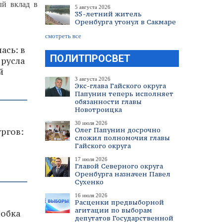
ый вклад в
5 августа 2026
35-летний житель
Оренбурга утонул в Сакмаре
смотреть все
ась: в
ПОЛИТПРОСВЕТ
 русла
й
3 августа 2026
Экс-глава Гайского округа
Папунин теперь исполняет
обязанности главы
Новотроицка
30 июля 2026
Олег Папунин досрочно
ургов:
сложил полномочия главы
Гайского округа
17 июля 2026
Главой Северного округа
Оренбурга назначен Павел
Сухенко
16 июля 2026
Расценки предвыборной
агитации по выборам
лобка
депутатов Государственной