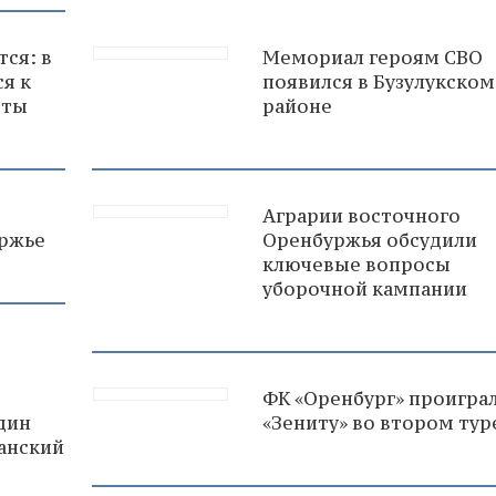
ся: в
Мемориал героям СВО
я к
появился в Бузулукском
оты
районе
Аграрии восточного
уржье
Оренбуржья обсудили
ключевые вопросы
уборочной кампании
ФК «Оренбург» проигра
дин
«Зениту» во втором тур
анский