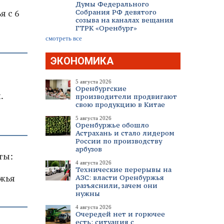
Думы Федерального
Собрания РФ девятого
я с 6
созыва на каналах вещания
ГТРК «Оренбург»
смотреть все
ЭКОНОМИКА
5 августа 2026
Оренбургские
.
производители продвигают
свою продукцию в Китае
5 августа 2026
Оренбуржье обошло
Астрахань и стало лидером
России по производству
арбузов
ты:
4 августа 2026
Технические перерывы на
жья
АЗС: власти Оренбуржья
разъяснили, зачем они
нужны
4 августа 2026
Очередей нет и горючее
есть: ситуация с