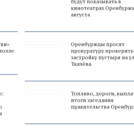
будут показывать в
кинотеатрах Оренбуржь
августа
уви»
Оренбуржцы просят
молле
прокуратуру проверить
застройку пустыря на ул
Ткачёва
е:
Топливо, дороги, выпла
итоги заседания
о
правительства Оренбур
ы