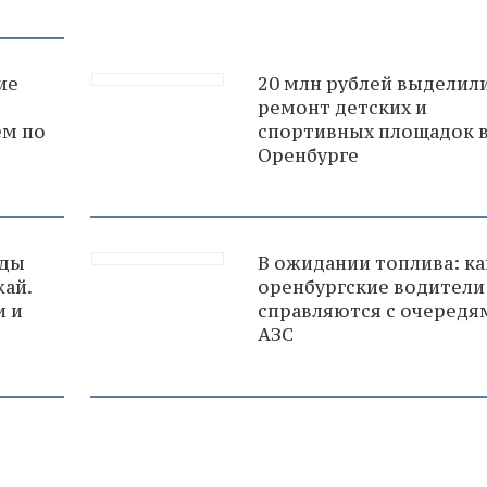
ие
20 млн рублей выделили
ремонт детских и
м по
спортивных площадок 
Оренбурге
оды
В ожидании топлива: ка
ай.
оренбургские водители
и и
справляются с очередя
АЗС