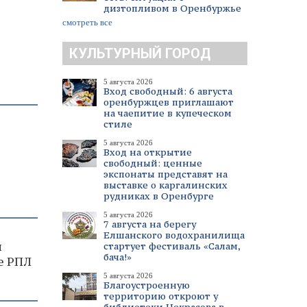
дизтопливом в Оренбуржье
смотреть все
КУЛЬТУРНЫЙ ГОРОД
5 августа 2026
Вход свободный: 6 августа
оренбуржцев приглашают
на чаепитие в купеческом
стиле
5 августа 2026
Вход на открытие
свободный: ценные
экспонаты представят на
выставке о каргалинских
рудниках в Оренбурге
5 августа 2026
7 августа на берегу
Елшанского водохранилища
л
стартует фестиваль «Салам,
бача!»
е РПЛ
5 августа 2026
Благоустроенную
территорию откроют у