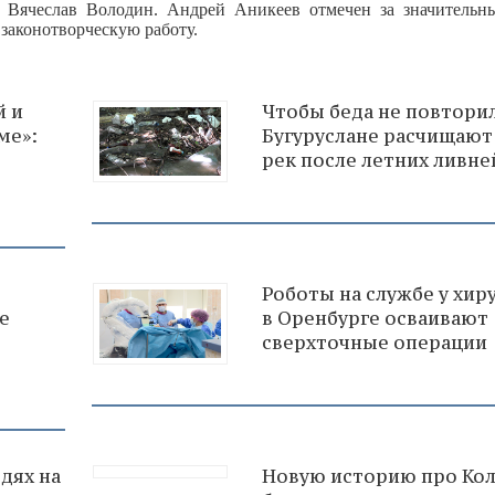
л Вячеслав Володин. Андрей Аникеев отмечен за значительн
законотворческую работу.
й и
Чтобы беда не повторил
ме»:
Бугуруслане расчищают
рек после летних ливне
Роботы на службе у хир
е
в Оренбурге осваивают
сверхточные операции
дях на
Новую историю про Ко