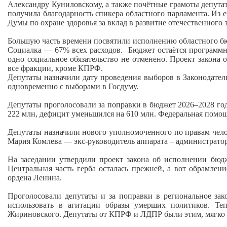
Александру Куниловскому, а также почётные грамоты депута
получила благодарность спикера областного парламента. Из е
Думы по охране здоровья за вклад в развитие отечественного
Большую часть времени посвятили исполнению областного бюд
Социалка — 67% всех расходов. Бюджет остаётся программны
одно социальное обязательство не отменено. Проект закона
все фракции, кроме КПРФ.
Депутаты назначили дату проведения выборов в Законодатель
одновременно с выборами в Госдуму.
Депутаты проголосовали за поправки в бюджет 2026–2028 год
222 млн, дефицит уменьшился на 610 млн. Федеральная помощ
Депутаты назначили нового уполномоченного по правам чело
Мария Комлева — экс-руководитель аппарата – администрато
На заседании утвердили проект закона об исполнении бю
Центральная часть герба осталась прежней, а вот обрамлен
ордена Ленина.
Проголосовали депутаты и за поправки в региональное зак
использовать в агитации образы умерших политиков. Те
Жириновского. Депутаты от КПРФ и ЛДПР были этим, мягко 