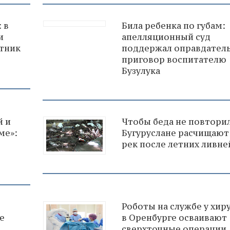
 в
Била ребенка по губам:
и
апелляционный суд
тник
поддержал оправдател
приговор воспитателю
Бузулука
й и
Чтобы беда не повторил
ме»:
Бугуруслане расчищают
рек после летних ливне
Роботы на службе у хир
е
в Оренбурге осваивают
сверхточные операции