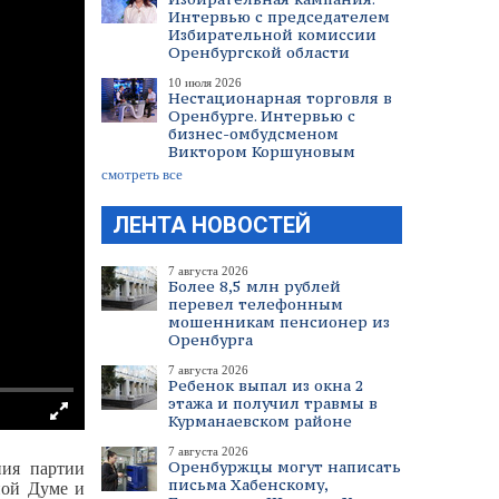
Интервью с председателем
Избирательной комиссии
Оренбургской области
10 июля 2026
Нестационарная торговля в
Оренбурге. Интервью с
бизнес-омбудсменом
Виктором Коршуновым
смотреть все
ЛЕНТА НОВОСТЕЙ
7 августа 2026
Более 8,5 млн рублей
перевел телефонным
мошенникам пенсионер из
Оренбурга
7 августа 2026
Ребенок выпал из окна 2
этажа и получил травмы в
Курманаевском районе
7 августа 2026
Оренбуржцы могут написать
ния партии
письма Хабенскому,
ной Думе и