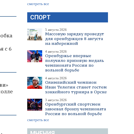
смотреть все
СПОРТ
5 августа 2026
Массовую зарядку проведут
лобка
для оренбуржцев 8 августа
на набережной
я с 6
4 августа 2026
Оренбуржье впервые
получило призовую медаль
чемпионата России по
вольной борьбе
4 августа 2026
Олимпийский чемпион
ви»
Иван Телегин станет гостем
молле
хоккейного турнира в Орске
3 августа 2026
Оренбургский спортсмен
завоевал бронзу чемпионата
России по вольной борьбе
смотреть все
МНЕНИЯ