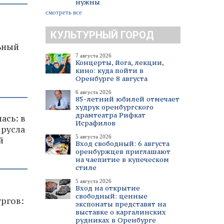
нужны
смотреть все
КУЛЬТУРНЫЙ ГОРОД
ьный
7 августа 2026
Концерты, йога, лекции,
кино: куда пойти в
Оренбурге 8 августа
6 августа 2026
85-летний юбилей отмечает
худрук оренбургского
драмтеатра Рифкат
ась: в
Исрафилов
 русла
5 августа 2026
й
Вход свободный: 6 августа
оренбуржцев приглашают
на чаепитие в купеческом
стиле
5 августа 2026
Вход на открытие
свободный: ценные
ургов:
экспонаты представят на
выставке о каргалинских
рудниках в Оренбурге