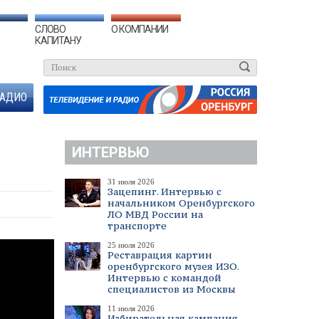
СЛОВО
О КОМПАНИИ
КАПИТАНУ
АДИО
ИНТЕРВЬЮ
31 июля 2026
Зацепинг. Интервью с
начальником Оренбургского
ЛО МВД России на
транспорте
25 июля 2026
Реставрация картин
оренбургского музея ИЗО.
Интервью с командой
специалистов из Москвы
11 июля 2026
Избирательная кампания.