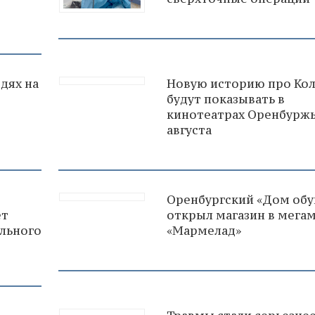
дях на
Новую историю про Ко
будут показывать в
кинотеатрах Оренбуржь
августа
Оренбургский «Дом обу
ет
открыл магазин в мега
льного
«Мармелад»