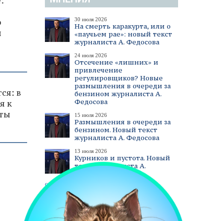
:
30 июля 2026
о
На смерть каракурта, или о
ы
«паучьем рае»: новый текст
журналиста А. Федосова
24 июля 2026
Отсечение «лишних» и
привлечение
регулировщиков? Новые
размышления в очереди за
ся: в
бензином журналиста А.
Федосова
я к
ты
15 июля 2026
Размышления в очереди за
бензином. Новый текст
журналиста А. Федосова
13 июля 2026
Курников и пустота. Новый
текст журналиста А.
Федосова
смотреть все