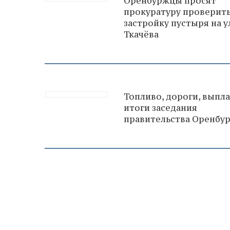
Оренбуржцы просят
прокуратуру проверит
застройку пустыря на у
Ткачёва
Топливо, дороги, выпл
итоги заседания
правительства Оренбу