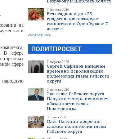
Безрукову и Шерлоку Холмсу
7 августа 2026
Без осадков и до +33
.
градусов прогнозируют
синоптики в Оренбуржье 7
совании на
августа
мужество и
смотреть все
омплекса,
ПОЛИТПРОСВЕТ
. В сфере
х торговых
7 августа 2026
ивной сфере
Сергей Сафинов назначен
временно исполняющим
полномочия главы Гайского
в народную
округа
3 августа 2026
Экс-глава Гайского округа
Папунин теперь исполняет
обязанности главы
Новотроицка
30 июля 2026
Олег Папунин досрочно
сложил полномочия главы
Гайского округа