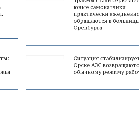
Травмы стали серьезнее
ь
юные самокатчики
л.
практически ежедневн
обращаются в больниц
Оренбурга
аты:
Ситуация стабилизирует
Орске АЗС возвращаютс
ржья
обычному режиму рабо