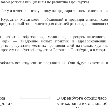
главой региона инициативы по развитию Оренбуржья.
аботу и отметил высокую явку на предварительном голосовании
 Нурсултан Мусагалеев, победивший в предварительном голо
чредить новый знак отличия для жителей региона, проявивших 
развития образования, медицины, агропромышленного к
ых идей — внедрение новых практик в здравоохранении
рить присутствие местных производителей на полках крупны
 проекту по обустройству озера Бетонка в Оренбурге, а в спорт
работать все озвученные предложения. Они будут включены 
 на
В Оренбурге открылась
брозии
уникальная выставка об