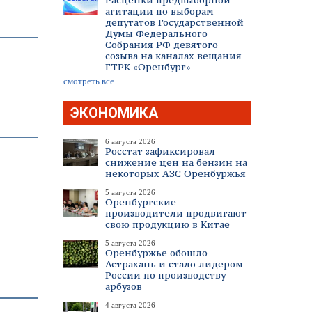
Расценки предвыборной
агитации по выборам
депутатов Государственной
Думы Федерального
Собрания РФ девятого
созыва на каналах вещания
ГТРК «Оренбург»
смотреть все
ЭКОНОМИКА
6 августа 2026
Росстат зафиксировал
снижение цен на бензин на
некоторых АЗС Оренбуржья
5 августа 2026
Оренбургские
производители продвигают
свою продукцию в Китае
5 августа 2026
Оренбуржье обошло
Астрахань и стало лидером
России по производству
арбузов
4 августа 2026