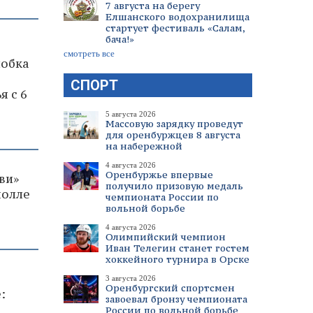
7 августа на берегу
Елшанского водохранилища
стартует фестиваль «Салам,
бача!»
смотреть все
лобка
СПОРТ
я с 6
5 августа 2026
Массовую зарядку проведут
для оренбуржцев 8 августа
на набережной
4 августа 2026
Оренбуржье впервые
ви»
получило призовую медаль
молле
чемпионата России по
вольной борьбе
4 августа 2026
Олимпийский чемпион
Иван Телегин станет гостем
хоккейного турнира в Орске
3 августа 2026
Оренбургский спортсмен
:
завоевал бронзу чемпионата
России по вольной борьбе