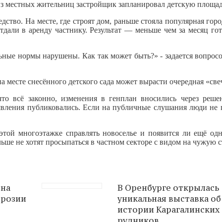
 из местных жительниц застройщик запланировал детскую площад
ство. На месте, где строят дом, раньше стояла популярная горо
тдали в аренду частнику. Результат — меньше чем за месяц го
ьные нормы нарушены. Как так может быть?» - задается вопрос
на месте снесённого детского сада может вырасти очередная «све
то всё законно, изменения в генплан вносились через реше
явления публиковались. Если на публичные слушания люди не 
этой многоэтажке справлять новоселье и появится ли ещё одн
ьше не хотят просыпаться в частном секторе с видом на чужую с
 на
В Оренбурге открылась
брозии
уникальная выставка об
истории Карагалинских
рудников