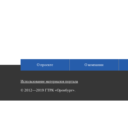
О проекте
О компании
Использование материалов портала
© 2012—2019 ГТРК «Оренбург».
Сетевое издание «Государственный Интернет-Канал «Россия»
(свидетельство о регистрации Эл № ФС 77-59166 от 22.08.2014,
Учредитель: Федеральное государственное унитарное предприяти
Главный редактор Главной редакции ГИК «Россия» - Панина Еле
Телефоны для связи:
(3532)37-00-50 — приемная,
(3532)37-01-56
«Оренбург»),
portal@vestirama.ru.