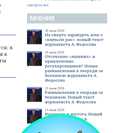
о
смотреть все
ы
МНЕНИЯ
30 июля 2026
На смерть каракурта, или о
«паучьем рае»: новый текст
журналиста А. Федосова
ся: в
24 июля 2026
я к
Отсечение «лишних» и
ты
привлечение
регулировщиков? Новые
размышления в очереди за
бензином журналиста А.
Федосова
15 июля 2026
Размышления в очереди за
бензином. Новый текст
журналиста А. Федосова
13 июля 2026
Курников и пустота. Новый
текст журналиста А.
Федосова
смотреть все