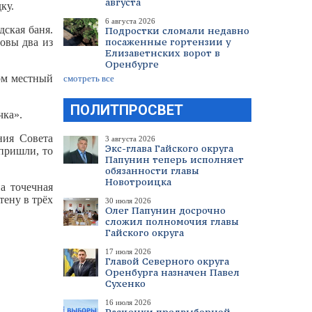
августа
ку.
6 августа 2026
дская баня.
Подростки сломали недавно
посаженные гортензии у
товы два из
Елизаветнских ворот в
Оренбурге
ом местный
смотреть все
ПОЛИТПРОСВЕТ
чка».
ния Совета
3 августа 2026
Экс-глава Гайского округа
пришли, то
Папунин теперь исполняет
обязанности главы
Новотроицка
а точечная
тену в трёх
30 июля 2026
Олег Папунин досрочно
сложил полномочия главы
Гайского округа
17 июля 2026
Главой Северного округа
Оренбурга назначен Павел
Сухенко
16 июля 2026