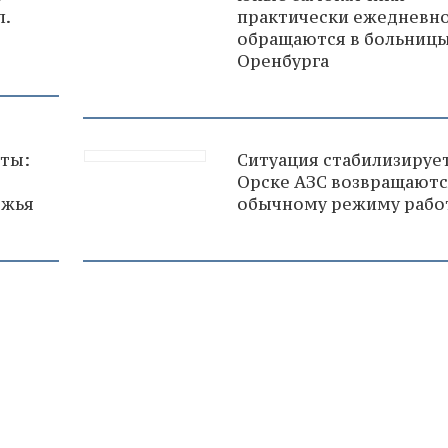
л.
практически ежедневн
обращаются в больниц
Оренбурга
аты:
Ситуация стабилизирует
Орске АЗС возвращаютс
ржья
обычному режиму рабо