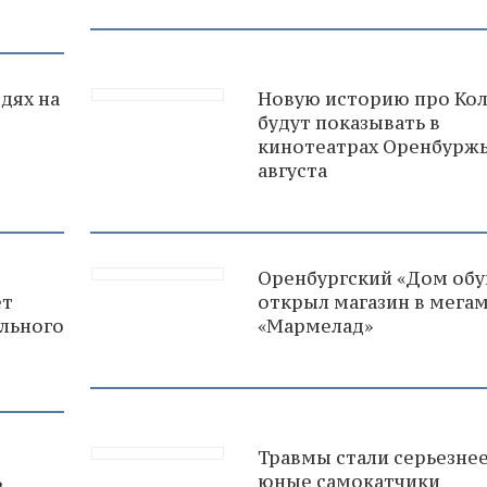
дях на
Новую историю про Ко
будут показывать в
кинотеатрах Оренбуржь
августа
Оренбургский «Дом обу
ет
открыл магазин в мега
льного
«Мармелад»
Травмы стали серьезнее
ь
юные самокатчики