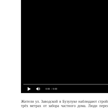
0:00
/ 0:00
Жители ул. Заводской в Бузулуке наблюдают строй
трёх метрах от забора частного дома. Люди пере