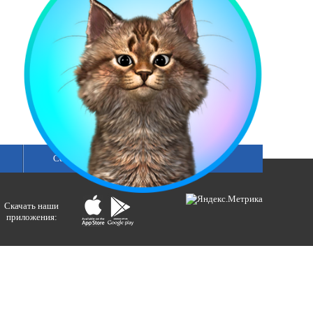
Сетка вещания
Скачать наши
приложения:
ологий и массовых коммуникаций).
ния»
бертовна.
акция портала ВЕСТИРАМА.
E-mail: gtrc@orenburg.rfn.ru (ГТРК