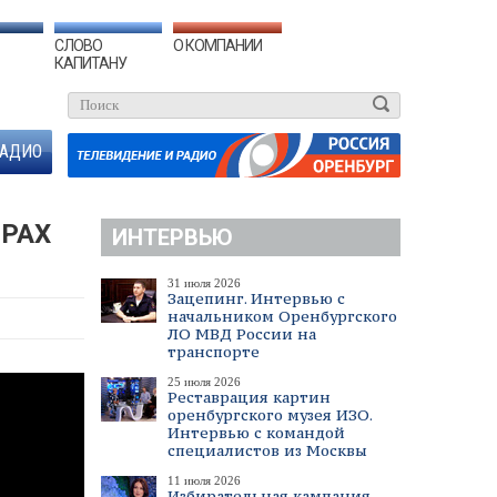
СЛОВО
О КОМПАНИИ
КАПИТАНУ
АДИО
ТРАХ
ИНТЕРВЬЮ
31 июля 2026
Зацепинг. Интервью с
начальником Оренбургского
ЛО МВД России на
транспорте
25 июля 2026
Реставрация картин
оренбургского музея ИЗО.
Интервью с командой
специалистов из Москвы
11 июля 2026
Избирательная кампания.