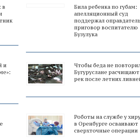
 в
Била ребенка по губам:
и
апелляционный суд
тник
поддержал оправдател
приговор воспитателю
Бузулука
й и
Чтобы беда не повторил
ме»:
Бугуруслане расчищают
рек после летних ливне
Роботы на службе у хир
е
в Оренбурге осваивают
сверхточные операции