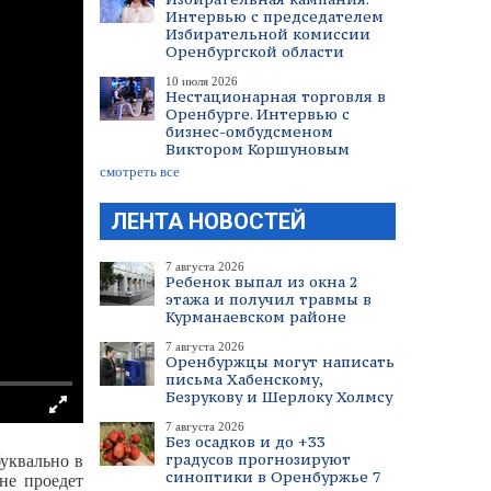
Интервью с председателем
Избирательной комиссии
Оренбургской области
10 июля 2026
Нестационарная торговля в
Оренбурге. Интервью с
бизнес-омбудсменом
Виктором Коршуновым
смотреть все
ЛЕНТА НОВОСТЕЙ
7 августа 2026
Ребенок выпал из окна 2
этажа и получил травмы в
Курманаевском районе
7 августа 2026
Оренбуржцы могут написать
письма Хабенскому,
Безрукову и Шерлоку Холмсу
7 августа 2026
Без осадков и до +33
градусов прогнозируют
уквально в
синоптики в Оренбуржье 7
не проедет