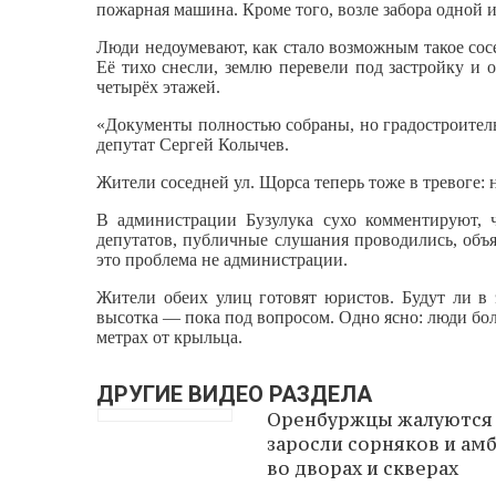
пожарная машина. Кроме того, возле забора одной
Люди недоумевают, как стало возможным такое сосед
Её тихо снесли, землю перевели под застройку и о
четырёх этажей.
«Документы полностью собраны, но градостроител
депутат Сергей Колычев.
Жители соседней ул. Щорса теперь тоже в тревоге: 
В администрации Бузулука сухо комментируют, ч
депутатов, публичные слушания проводились, объ
это проблема не администрации.
Жители обеих улиц готовят юристов. Будут ли в 
высотка — пока под вопросом. Одно ясно: люди бол
метрах от крыльца.
ДРУГИЕ ВИДЕО РАЗДЕЛА
Оренбуржцы жалуются
заросли сорняков и ам
во дворах и скверах