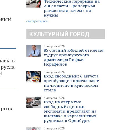
Технические перерывы на
АЗС: власти Оренбуржья
разъяснили, зачем они
нужны
ьный
смотреть все
КУЛЬТУРНЫЙ ГОРОД
6 августа 2026
85-летний юбилей отмечает
худрук оренбургского
драмтеатра Рифкат
ась: в
Исрафилов
 русла
й
5 августа 2026
Вход свободный: 6 августа
оренбуржцев приглашают
на чаепитие в купеческом
стиле
5 августа 2026
Вход на открытие
свободный: ценные
ургов:
экспонаты представят на
выставке о каргалинских
рудниках в Оренбурге
5 августа 2026