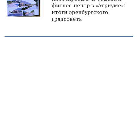
фитнес-центр в «Атриуме»:
итоги оренбургского
градсовета