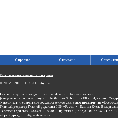
О проекте
О компании
Список кан
Использование материалов портала
© 2012—2019 ГТРК «Оренбург».
Сетевое издание «Государственный Интернет-Канал «Россия»
(свидетельство о регистрации Эл № ФС 77-59166 от 22.08.2014, выдано Феде
Учредитель: Федеральное государственное унитарное предприятие «Всеросси
Главный редактор Главной редакции ГИК «Россия» - Панина Елена Валерьев
Телефоны для связи:
(3532)37-00-50 — приемная,
(3532)37-01-56, 37-01-57, 
«Оренбург»),
portal@vestirama.ru.