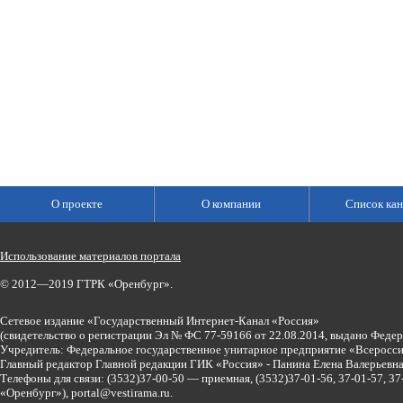
О проекте
О компании
Список кан
Использование материалов портала
© 2012—2019 ГТРК «Оренбург».
Сетевое издание «Государственный Интернет-Канал «Россия»
(свидетельство о регистрации Эл № ФС 77-59166 от 22.08.2014, выдано Феде
Учредитель: Федеральное государственное унитарное предприятие «Всеросси
Главный редактор Главной редакции ГИК «Россия» - Панина Елена Валерьев
Телефоны для связи:
(3532)37-00-50 — приемная,
(3532)37-01-56, 37-01-57, 
«Оренбург»),
portal@vestirama.ru.