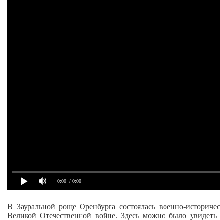
0:00
/ 0:00
В Зауральной роще Оренбурга состоялась военно‑историче
Великой Отечественной войне. Здесь можно было увидеть