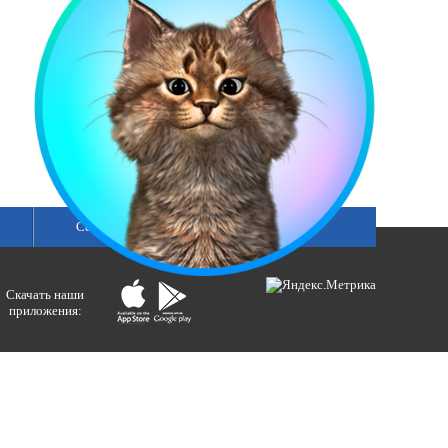
Сетка вещания
Скачать наши
приложения:
ологий и массовых коммуникаций).
ния»
бертовна.
акция портала ВЕСТИРАМА.
E-mail: gtrc@orenburg.rfn.ru (ГТРК