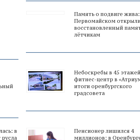
Память о подвиге жива:
Первомайском открыл
восстановленный памя
лётчикам
Небоскребы в 45 этажей
фитнес-центр в «Атриу
льный
итоги оренбургского
градсовета
ась: в
Пенсионер лишился 4
 русла
миллионов: в Оренбург