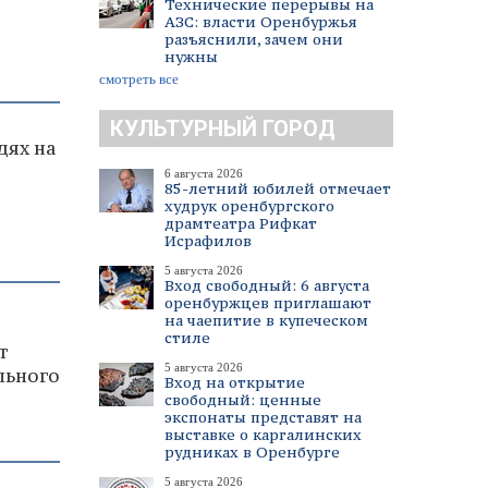
Технические перерывы на
АЗС: власти Оренбуржья
разъяснили, зачем они
нужны
смотреть все
КУЛЬТУРНЫЙ ГОРОД
дях на
6 августа 2026
85-летний юбилей отмечает
худрук оренбургского
драмтеатра Рифкат
Исрафилов
5 августа 2026
Вход свободный: 6 августа
оренбуржцев приглашают
на чаепитие в купеческом
стиле
т
5 августа 2026
льного
Вход на открытие
свободный: ценные
экспонаты представят на
выставке о каргалинских
рудниках в Оренбурге
5 августа 2026