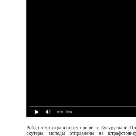
0:00
/ 0:00
Рейд по мототранспорту прошел в Бугуруслане. По
скутеры, мопеды отправлены на штрафстоянк