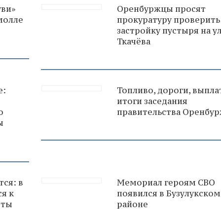
уви»
Оренбуржцы просят
молле
прокуратуру проверить
застройку пустыря на ул
Ткачёва
е:
Топливо, дороги, выпла
итоги заседания
о
правительства Оренбур
ы
ся: в
Мемориал героям СВО
я к
появился в Бузулукском
оты
районе