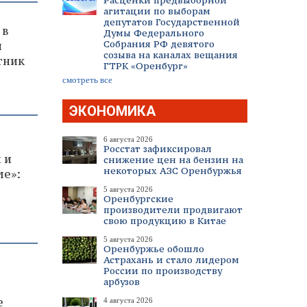
Расценки предвыборной
агитации по выборам
депутатов Государственной
 в
Думы Федерального
Собрания РФ девятого
и
созыва на каналах вещания
тник
ГТРК «Оренбург»
смотреть все
ЭКОНОМИКА
6 августа 2026
Росстат зафиксировал
 и
снижение цен на бензин на
некоторых АЗС Оренбуржья
ме»:
5 августа 2026
Оренбургские
производители продвигают
свою продукцию в Китае
5 августа 2026
Оренбуржье обошло
Астрахань и стало лидером
России по производству
арбузов
е
4 августа 2026