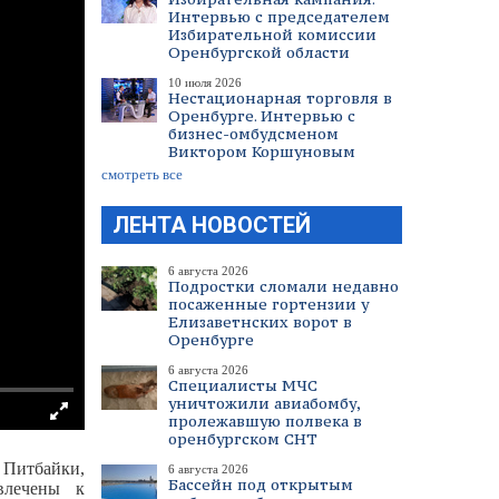
Интервью с председателем
Избирательной комиссии
Оренбургской области
10 июля 2026
Нестационарная торговля в
Оренбурге. Интервью с
бизнес-омбудсменом
Виктором Коршуновым
смотреть все
ЛЕНТА НОВОСТЕЙ
6 августа 2026
Подростки сломали недавно
посаженные гортензии у
Елизаветнских ворот в
Оренбурге
6 августа 2026
Специалисты МЧС
уничтожили авиабомбу,
пролежавшую полвека в
оренбургском СНТ
 Питбайки,
6 августа 2026
Бассейн под открытым
влечены к