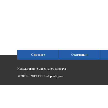
О проекте
О компании
Использование материалов портала
© 2012—2019 ГТРК «Оренбург».
Сетевое издание «Государственный Интернет-Канал «Россия»
(свидетельство о регистрации Эл № ФС 77-59166 от 22.08.2014,
Учредитель: Федеральное государственное унитарное предприяти
Главный редактор Главной редакции ГИК «Россия» - Панина Еле
Телефоны для связи:
(3532)37-00-50 — приемная,
(3532)37-01-56
«Оренбург»),
portal@vestirama.ru.