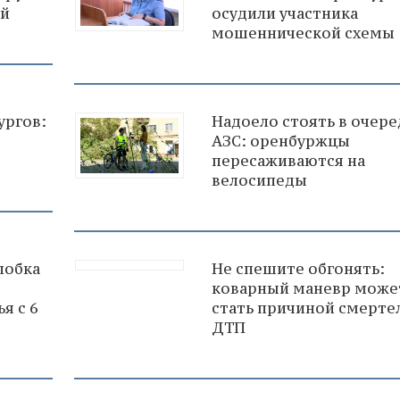
ей
осудили участника
мошеннической схемы
ургов:
Надоело стоять в очере
АЗС: оренбуржцы
пересаживаются на
велосипеды
лобка
Не спешите обгонять:
коварный маневр може
я с 6
стать причиной смерте
ДТП