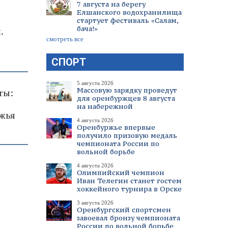
7 августа на берегу
Елшанского водохранилища
стартует фестиваль «Салам,
бача!»
.
смотреть все
СПОРТ
5 августа 2026
Массовую зарядку проведут
ты:
для оренбуржцев 8 августа
на набережной
жья
4 августа 2026
Оренбуржье впервые
получило призовую медаль
чемпионата России по
вольной борьбе
4 августа 2026
Олимпийский чемпион
Иван Телегин станет гостем
хоккейного турнира в Орске
3 августа 2026
Оренбургский спортсмен
завоевал бронзу чемпионата
России по вольной борьбе