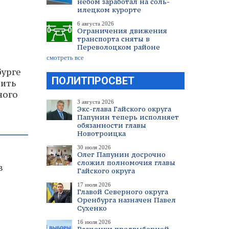
небом заработал на соль-
илецком курорте
6 августа 2026
Ограничения движения
транспорта сняты в
Переволоцком районе
смотреть все
бурге
ПОЛИТПРОСВЕТ
лить
ного
3 августа 2026
Экс-глава Гайского округа
Папунин теперь исполняет
обязанности главы
Новотроицка
30 июля 2026
Олег Папунин досрочно
сложил полномочия главы
в
Гайского округа
17 июля 2026
Главой Северного округа
Оренбурга назначен Павел
Сухенко
16 июля 2026