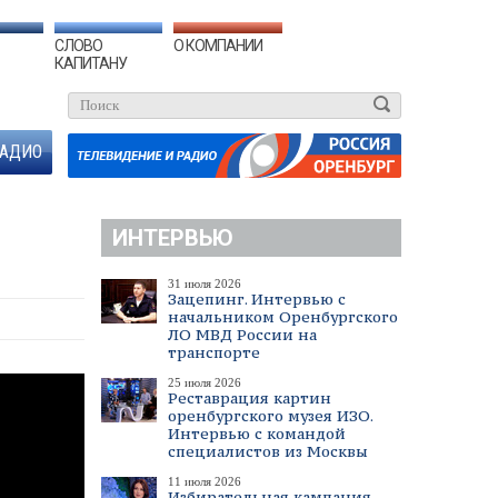
СЛОВО
О КОМПАНИИ
КАПИТАНУ
АДИО
ИНТЕРВЬЮ
31 июля 2026
Зацепинг. Интервью с
начальником Оренбургского
ЛО МВД России на
транспорте
25 июля 2026
Реставрация картин
оренбургского музея ИЗО.
Интервью с командой
специалистов из Москвы
11 июля 2026
Избирательная кампания.