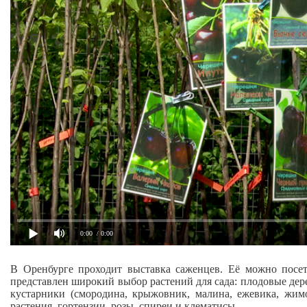
0:00
/ 0:00
В Оренбурге проходит выставка саженцев. Её можно посе
представлен широкий выбор растений для сада: плодовые дере
кустарники (смородина, крыжовник, малина, ежевика, жим
растения, гортензии, розы, спиреи и клематисы.