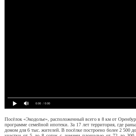
0:00
/ 0:00
Посёлок «Экодолье», расположенный всего в 8 км от Оренбур
программе семейной ипотеки. За 17 лет территория, где ран
домом для 6 тыс. жителей. В посёлке построено более 2 500 д
участки от 5 до 8 соток с домами площадью от 72 до 300