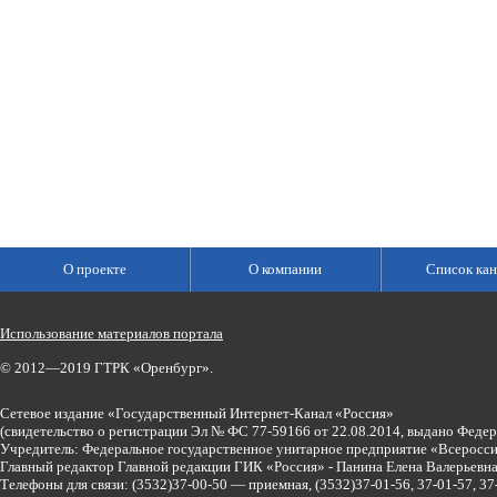
О проекте
О компании
Список кан
Использование материалов портала
© 2012—2019 ГТРК «Оренбург».
Сетевое издание «Государственный Интернет-Канал «Россия»
(свидетельство о регистрации Эл № ФС 77-59166 от 22.08.2014, выдано Феде
Учредитель: Федеральное государственное унитарное предприятие «Всеросси
Главный редактор Главной редакции ГИК «Россия» - Панина Елена Валерьев
Телефоны для связи:
(3532)37-00-50 — приемная,
(3532)37-01-56, 37-01-57, 