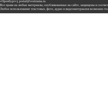
«Оренбург»),
portal@vestirama.ru.
Все права на любые материалы, опубликованные на сайте, защищены в соотве
Любое использование текстовых, фото, аудио и видеоматериалов возможно тол