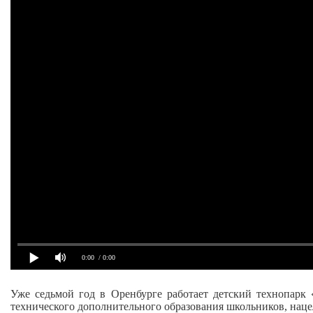
0:00
/ 0:00
Уже седьмой год в Оренбурге работает детский технопарк
технического дополнительного образования школьников, нац