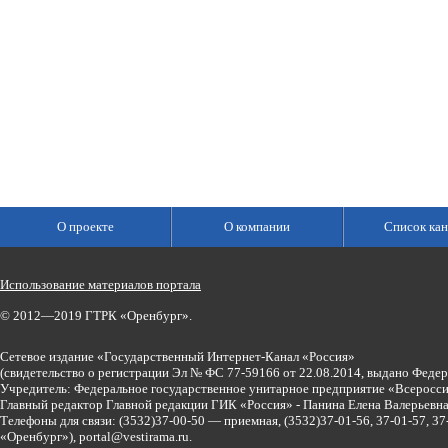
О проекте
О компании
Список кан
Использование материалов портала
© 2012—2019 ГТРК «Оренбург».
Сетевое издание «Государственный Интернет-Канал «Россия»
(свидетельство о регистрации Эл № ФС 77-59166 от 22.08.2014, выдано Феде
Учредитель: Федеральное государственное унитарное предприятие «Всеросси
Главный редактор Главной редакции ГИК «Россия» - Панина Елена Валерьев
Телефоны для связи:
(3532)37-00-50 — приемная,
(3532)37-01-56, 37-01-57, 
«Оренбург»),
portal@vestirama.ru.