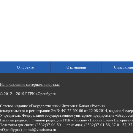
О проекте
О компании
Список кан
Использование материалов портала
© 2012—2019 ГТРК «Оренбург».
Сетевое издание «Государственный Интернет-Канал «Россия»
(свидетельство о регистрации Эл № ФС 77-59166 от 22.08.2014, выдано Феде
Учредитель: Федеральное государственное унитарное предприятие «Всеросси
Главный редактор Главной редакции ГИК «Россия» - Панина Елена Валерьев
Телефоны для связи:
(3532)37-00-50 — приемная,
(3532)37-01-56, 37-01-57, 
«Оренбург»),
portal@vestirama.ru.