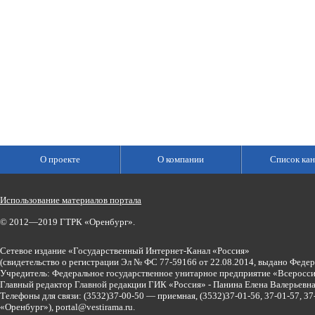
О проекте
О компании
Список кан
Использование материалов портала
© 2012—2019 ГТРК «Оренбург».
Сетевое издание «Государственный Интернет-Канал «Россия»
(свидетельство о регистрации Эл № ФС 77-59166 от 22.08.2014, выдано Феде
Учредитель: Федеральное государственное унитарное предприятие «Всеросси
Главный редактор Главной редакции ГИК «Россия» - Панина Елена Валерьев
Телефоны для связи:
(3532)37-00-50 — приемная,
(3532)37-01-56, 37-01-57, 
«Оренбург»),
portal@vestirama.ru.