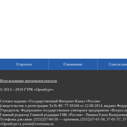
О проекте
О компании
Список кан
Использование материалов портала
© 2012—2019 ГТРК «Оренбург».
Сетевое издание «Государственный Интернет-Канал «Россия»
(свидетельство о регистрации Эл № ФС 77-59166 от 22.08.2014, выдано Феде
Учредитель: Федеральное государственное унитарное предприятие «Всеросси
Главный редактор Главной редакции ГИК «Россия» - Панина Елена Валерьев
Телефоны для связи:
(3532)37-00-50 — приемная,
(3532)37-01-56, 37-01-57, 
«Оренбург»),
portal@vestirama.ru.