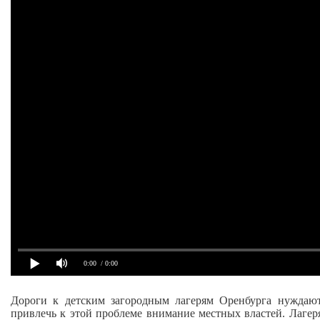
0:00
/ 0:00
Дороги к детским загородным лагерям Оренбурга нуждаю
привлечь к этой проблеме внимание местных властей. Лагеря