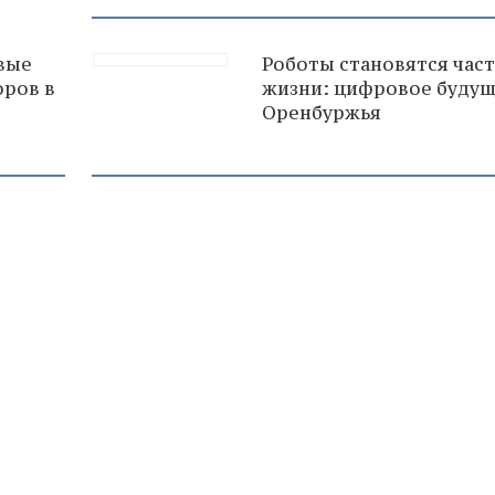
овые
Роботы становятся час
оров в
жизни: цифровое буду
Оренбуржья