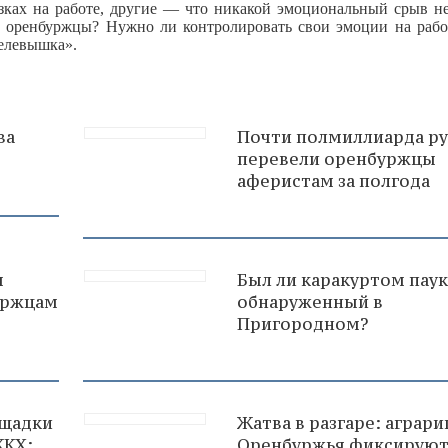
зках на работе, другие — что никакой эмоциональный срыв не
у оренбуржцы? Нужно ли контролировать свои эмоции на рабо
Телевышка».
ва
Почти полмиллиарда р
перевели оренбуржцы
аферистам за полгода
м
Был ли каракуртом паук
буржцам
обнаруженный в
Пригородном?
ощадки
Жатва в разгаре: аграри
ЖКХ:
Оренбуржья фиксирую