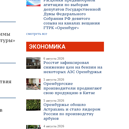
Расценки предвыборной
агитации по выборам
депутатов Государственной
Думы Федерального
Собрания РФ девятого
созыва на каналах вещания
ГТРК «Оренбург»
аммы
смотреть все
ьтуры»
ЭКОНОМИКА
6 августа 2026
Росстат зафиксировал
снижение цен на бензин на
некоторых АЗС Оренбуржья
5 августа 2026
твия
Оренбургские
производители продвигают
свою продукцию в Китае
5 августа 2026
Оренбуржье обошло
Астрахань и стало лидером
в
России по производству
арбузов
4 августа 2026