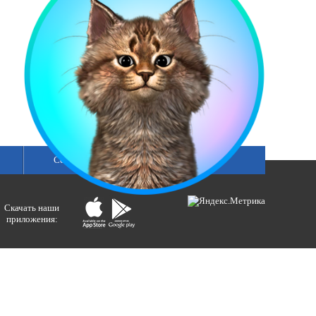
Сетка вещания
Скачать наши
приложения:
ологий и массовых коммуникаций).
ния»
бертовна.
акция портала ВЕСТИРАМА.
E-mail: gtrc@orenburg.rfn.ru (ГТРК