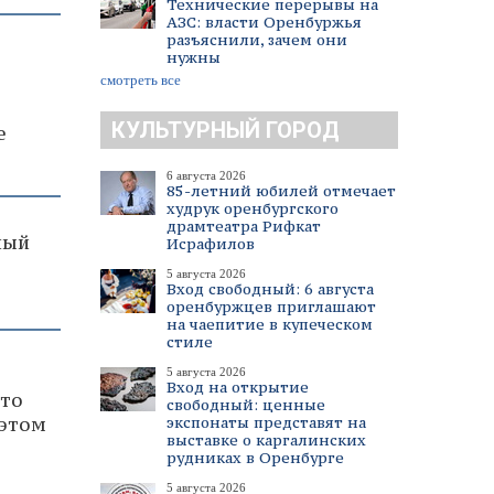
Технические перерывы на
АЗС: власти Оренбуржья
разъяснили, зачем они
нужны
смотреть все
КУЛЬТУРНЫЙ ГОРОД
е
6 августа 2026
85-летний юбилей отмечает
худрук оренбургского
драмтеатра Рифкат
ный
Исрафилов
5 августа 2026
Вход свободный: 6 августа
оренбуржцев приглашают
на чаепитие в купеческом
стиле
5 августа 2026
Вход на открытие
что
свободный: ценные
 этом
экспонаты представят на
выставке о каргалинских
рудниках в Оренбурге
5 августа 2026