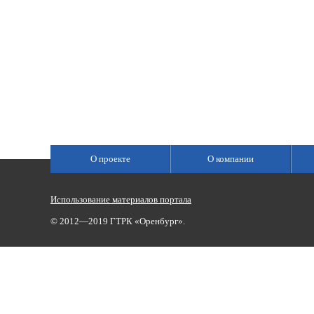
О проекте
О компании
Использование материалов портала
© 2012—2019 ГТРК «Оренбург».
Сетевое издание «Государственный Интернет-Канал «Россия»
(свидетельство о регистрации Эл № ФС 77-59166 от 22.08.2014,
Учредитель: Федеральное государственное унитарное предприяти
Главный редактор Главной редакции ГИК «Россия» - Панина Еле
Телефоны для связи:
(3532)37-00-50 — приемная,
(3532)37-01-56
«Оренбург»),
portal@vestirama.ru.