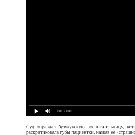
0:00
/ 0:00
Суд оправдал бузулукскую воспитательницу, кот
раскритиковала губы пациентки, назвав её «страшно