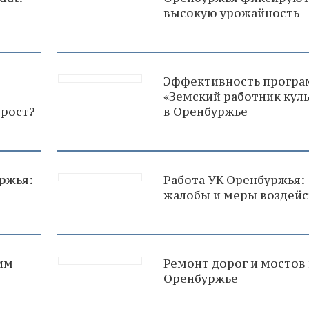
высокую урожайность
т
Эффективность прогр
«Земский работник кул
 рост?
в Оренбуржье
ржья:
Работа УК Оренбуржья:
жалобы и меры воздейс
им
Ремонт дорог и мостов 
Оренбуржье