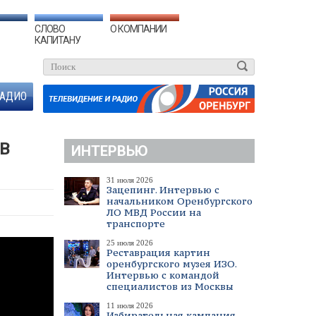
СЛОВО
О КОМПАНИИ
КАПИТАНУ
АДИО
В
ИНТЕРВЬЮ
31 июля 2026
Зацепинг. Интервью с
начальником Оренбургского
ЛО МВД России на
транспорте
25 июля 2026
Реставрация картин
оренбургского музея ИЗО.
Интервью с командой
специалистов из Москвы
11 июля 2026
Избирательная кампания.