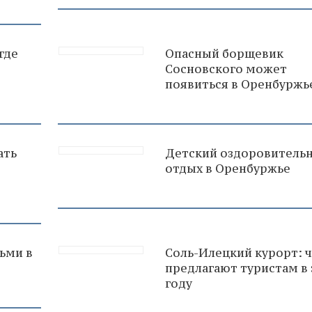
 где
Опасный борщевик
Сосновского может
появиться в Оренбуржь
ать
Детский оздоровитель
в
отдых в Оренбуржье
ьми в
Соль-Илецкий курорт: 
предлагают туристам в
году