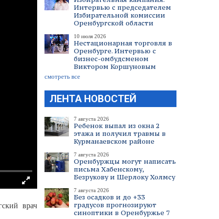
Интервью с председателем
Избирательной комиссии
Оренбургской области
10 июля 2026
Нестационарная торговля в
Оренбурге. Интервью с
бизнес-омбудсменом
Виктором Коршуновым
смотреть все
ЛЕНТА НОВОСТЕЙ
7 августа 2026
Ребенок выпал из окна 2
этажа и получил травмы в
Курманаевском районе
7 августа 2026
Оренбуржцы могут написать
письма Хабенскому,
Безрукову и Шерлоку Холмсу
7 августа 2026
Без осадков и до +33
градусов прогнозируют
гский врач
синоптики в Оренбуржье 7