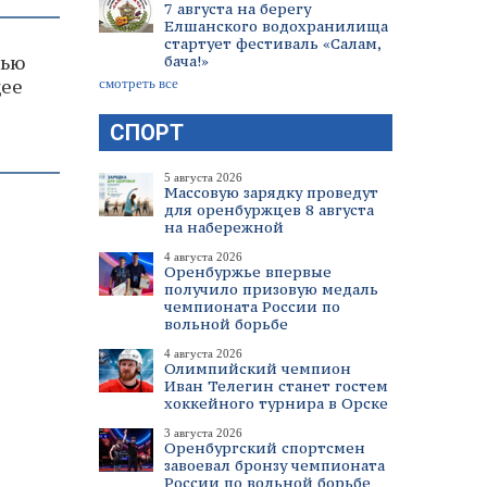
7 августа на берегу
Елшанского водохранилища
стартует фестиваль «Салам,
тью
бача!»
щее
смотреть все
СПОРТ
5 августа 2026
Массовую зарядку проведут
для оренбуржцев 8 августа
на набережной
4 августа 2026
Оренбуржье впервые
получило призовую медаль
чемпионата России по
вольной борьбе
4 августа 2026
Олимпийский чемпион
Иван Телегин станет гостем
хоккейного турнира в Орске
3 августа 2026
Оренбургский спортсмен
завоевал бронзу чемпионата
России по вольной борьбе