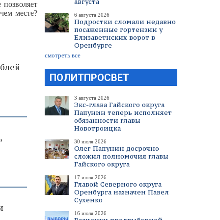
августа
 позволяет
чем месте?
6 августа 2026
Подростки сломали недавно
посаженные гортензии у
Елизаветнских ворот в
Оренбурге
смотреть все
ублей
ПОЛИТПРОСВЕТ
3 августа 2026
Экс-глава Гайского округа
Папунин теперь исполняет
обязанности главы
Новотроицка
,
30 июля 2026
Олег Папунин досрочно
сложил полномочия главы
Гайского округа
17 июля 2026
Главой Северного округа
Оренбурга назначен Павел
Сухенко
и
16 июля 2026
т