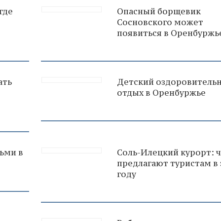
 где
Опасный борщевик
Сосновского может
появиться в Оренбуржь
ать
Детский оздоровитель
в
отдых в Оренбуржье
ьми в
Соль-Илецкий курорт: 
предлагают туристам в
году