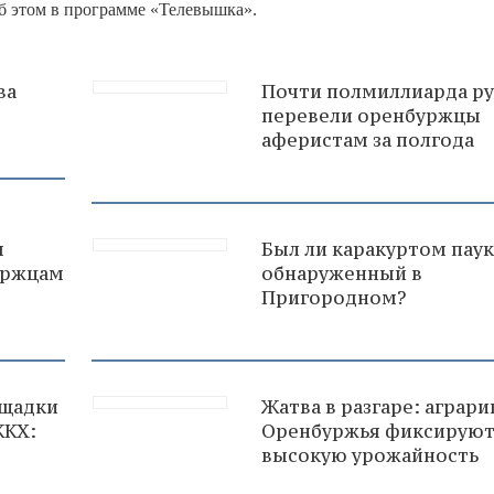
б этом в программе «Телевышка».
ва
Почти полмиллиарда р
перевели оренбуржцы
аферистам за полгода
м
Был ли каракуртом паук
буржцам
обнаруженный в
Пригородном?
ощадки
Жатва в разгаре: аграри
ЖКХ:
Оренбуржья фиксирую
высокую урожайность