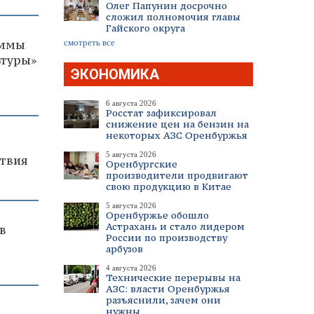
Олег Папунин досрочно
сложил полномочия главы
Гайского округа
аммы
смотреть все
ьтуры»
ЭКОНОМИКА
6 августа 2026
Росстат зафиксировал
снижение цен на бензин на
некоторых АЗС Оренбуржья
5 августа 2026
твия
Оренбургские
производители продвигают
свою продукцию в Китае
5 августа 2026
Оренбуржье обошло
Астрахань и стало лидером
в
России по производству
арбузов
4 августа 2026
Технические перерывы на
АЗС: власти Оренбуржья
разъяснили, зачем они
нужны