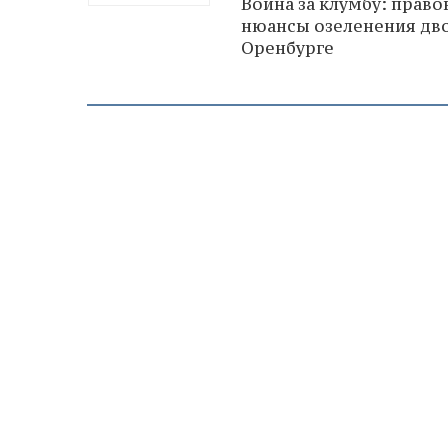
Война за клумбу: прав
нюансы озеленения дв
Оренбурге