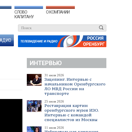
СЛОВО
О КОМПАНИИ
КАПИТАНУ
АДИО
ИНТЕРВЬЮ
31 июля 2026
Зацепинг. Интервью с
начальником Оренбургского
ЛО МВД России на
транспорте
25 июля 2026
Реставрация картин
оренбургского музея ИЗО.
Интервью с командой
специалистов из Москвы
11 июля 2026
Избирательная кампания.