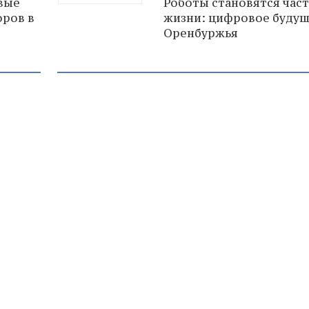
овые
Роботы становятся час
оров в
жизни: цифровое буду
Оренбуржья