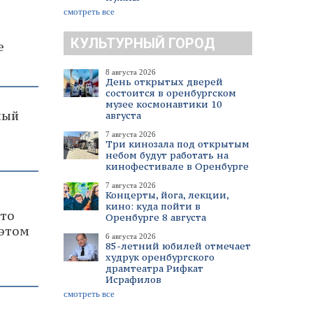
смотреть все
КУЛЬТУРНЫЙ ГОРОД
е
8 августа 2026
День открытых дверей
состоится в оренбургском
музее космонавтики 10
ный
августа
7 августа 2026
Три кинозала под открытым
небом будут работать на
кинофестивале в Оренбурге
7 августа 2026
Концерты, йога, лекции,
кино: куда пойти в
что
Оренбурге 8 августа
 этом
6 августа 2026
85-летний юбилей отмечает
худрук оренбургского
драмтеатра Рифкат
Исрафилов
смотреть все