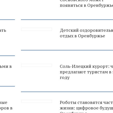
появиться в Оренбуржь
ать
Детский оздоровитель
в
отдых в Оренбуржье
ьми в
Соль-Илецкий курорт: 
предлагают туристам в
году
овые
Роботы становятся час
оров в
жизни: цифровое буду