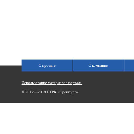
О проекте
О компании
Использование материалов портала
© 2012—2019 ГТРК «Оренбург».
Сетевое издание «Государственный Интернет-Канал «Россия»
(свидетельство о регистрации Эл № ФС 77-59166 от 22.08.2014,
Учредитель: Федеральное государственное унитарное предприяти
Главный редактор Главной редакции ГИК «Россия» - Панина Еле
Телефоны для связи:
(3532)37-00-50 — приемная,
(3532)37-01-56
«Оренбург»),
portal@vestirama.ru.
Все права на любые материалы, опубликованные на сайте, защищ