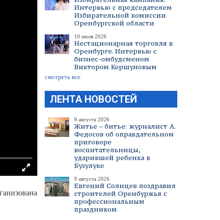
Интервью с председателем
Избирательной комиссии
Оренбургской области
10 июля 2026
Нестационарная торговля в
Оренбурге. Интервью с
бизнес-омбудсменом
Виктором Коршуновым
смотреть все
ЛЕНТА НОВОСТЕЙ
9 августа 2026
Житье – битье: журналист А.
Федосов об оправдательном
приговоре
воспитательницы,
ударившей ребенка в
Бузулуке
9 августа 2026
Евгений Солнцев поздравил
ганизована
строителей Оренбуржья с
профессиональным
праздником