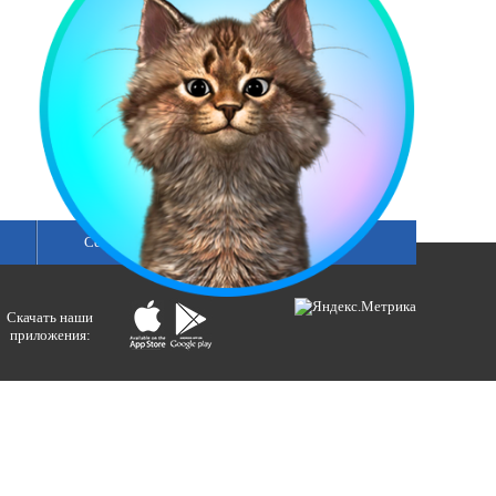
Сетка вещания
Скачать наши
приложения:
ологий и массовых коммуникаций).
ния»
бертовна.
акция портала ВЕСТИРАМА.
E-mail: gtrc@orenburg.rfn.ru (ГТРК
ллектуальной собственности.