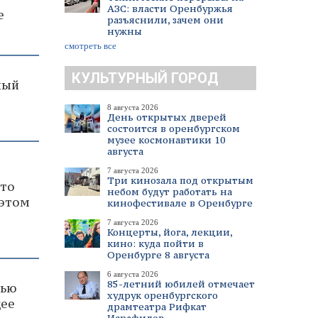
АЗС: власти Оренбуржья
е
разъяснили, зачем они
нужны
смотреть все
КУЛЬТУРНЫЙ ГОРОД
ный
8 августа 2026
День открытых дверей
состоится в оренбургском
музее космонавтики 10
августа
7 августа 2026
Три кинозала под открытым
что
небом будут работать на
 этом
кинофестивале в Оренбурге
7 августа 2026
Концерты, йога, лекции,
кино: куда пойти в
Оренбурге 8 августа
6 августа 2026
85-летний юбилей отмечает
тью
худрук оренбургского
щее
драмтеатра Рифкат