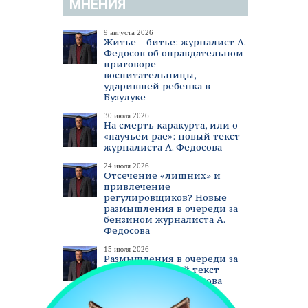
МНЕНИЯ
9 августа 2026
Житье – битье: журналист А.
Федосов об оправдательном
приговоре
воспитательницы,
ударившей ребенка в
Бузулуке
30 июля 2026
На смерть каракурта, или о
«паучьем рае»: новый текст
журналиста А. Федосова
24 июля 2026
Отсечение «лишних» и
привлечение
регулировщиков? Новые
размышления в очереди за
бензином журналиста А.
Федосова
15 июля 2026
Размышления в очереди за
бензином. Новый текст
журналиста А. Федосова
смотреть все