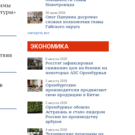
Новотроицка
аммы
ьтуры»
30 июля 2026
Олег Папунин досрочно
сложил полномочия главы
Гайского округа
смотреть все
ЭКОНОМИКА
твия
6 августа 2026
Росстат зафиксировал
снижение цен на бензин на
некоторых АЗС Оренбуржья
5 августа 2026
в
Оренбургские
производители продвигают
свою продукцию в Китае
5 августа 2026
Оренбуржье обошло
Астрахань и стало лидером
России по производству
арбузов
4 августа 2026
Технические перерывы на