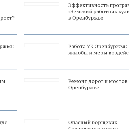
т
Эффективность прогр
«Земский работник кул
 рост?
в Оренбуржье
ржья:
Работа УК Оренбуржья:
жалобы и меры воздейс
им
Ремонт дорог и мостов 
Оренбуржье
 где
Опасный борщевик
Сосновского может