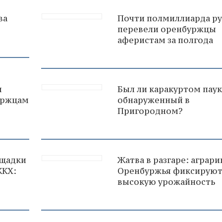
ва
Почти полмиллиарда р
перевели оренбуржцы
аферистам за полгода
м
Был ли каракуртом паук
буржцам
обнаруженный в
Пригородном?
ощадки
Жатва в разгаре: аграри
ЖКХ:
Оренбуржья фиксирую
высокую урожайность