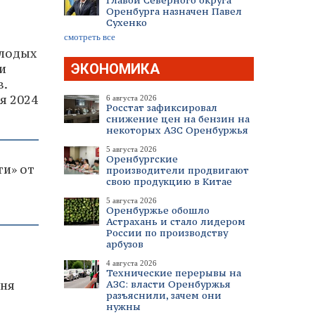
Главой Северного округа
Оренбурга назначен Павел
Сухенко
смотреть все
олодых
ЭКОНОМИКА
и
в.
я 2024
6 августа 2026
Росстат зафиксировал
снижение цен на бензин на
некоторых АЗС Оренбуржья
5 августа 2026
Оренбургские
ти» от
производители продвигают
свою продукцию в Китае
5 августа 2026
Оренбуржье обошло
Астрахань и стало лидером
России по производству
арбузов
4 августа 2026
Технические перерывы на
юня
АЗС: власти Оренбуржья
разъяснили, зачем они
нужны