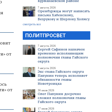
Курманаевском районе
о
7 августа 2026
Оренбуржцы могут написать
ля
письма Хабенскому,
Безрукову и Шерлоку Холмсу
смотреть все
ПОЛИТПРОСВЕТ
товит
7 августа 2026
Сергей Сафинов назначен
временно исполняющим
и» от
полномочия главы Гайского
округа
3 августа 2026
Экс-глава Гайского округа
Папунин теперь исполняет
обязанности главы
Новотроицка
ось
ти» от
30 июля 2026
Олег Папунин досрочно
сложил полномочия главы
Гайского округа
17 июля 2026