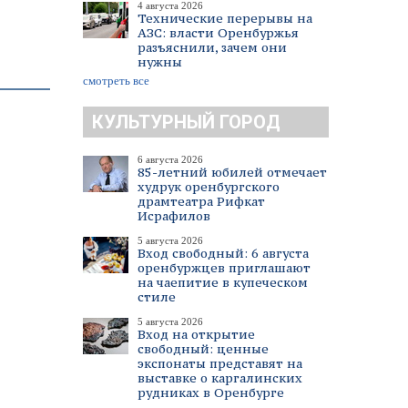
4 августа 2026
Технические перерывы на
АЗС: власти Оренбуржья
разъяснили, зачем они
нужны
смотреть все
КУЛЬТУРНЫЙ ГОРОД
6 августа 2026
85-летний юбилей отмечает
худрук оренбургского
драмтеатра Рифкат
Исрафилов
5 августа 2026
Вход свободный: 6 августа
оренбуржцев приглашают
на чаепитие в купеческом
стиле
5 августа 2026
Вход на открытие
свободный: ценные
экспонаты представят на
выставке о каргалинских
рудниках в Оренбурге