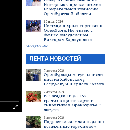
Интервью с председателем
Избирательной комиссии
Оренбургской области
10 июля 2026
Нестационарная торговля в
Оренбурге. Интервью с
бизнес-омбудсменом
Виктором Коршуновым
смотреть все
ЛЕНТА НОВОСТЕЙ
7 августа 2026
Оренбуржцы могут написать
письма Хабенскому,
Безрукову и Шерлоку Холмсу
7 августа 2026
Без осадков и до +33
градусов прогнозируют
синоптики в Оренбуржье 7
августа
6 августа 2026
Подростки сломали недавно
посаженные гортензии у