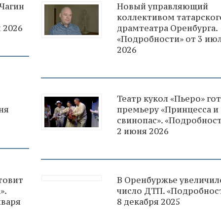
Чагин
Новый управляющий
коллективом татарског
 2026
драмтеатра Оренбурга.
«Подробности» от 3 ию
2026
Театр кукол «Пьеро» го
ня
премьеру «Принцесса и
свинопас». «Подробност
2 июня 2026
товит
В Оренбуржье увеличил
».
число ДТП. «Подробнос
нваря
8 декабря 2025