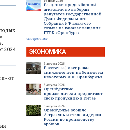
16 июля 2026
Расценки предвыборной
агитации по выборам
депутатов Государственной
Думы Федерального
Собрания РФ девятого
созыва на каналах вещания
олодых
ГТРК «Оренбург»
и
смотреть все
в.
я 2024
ЭКОНОМИКА
6 августа 2026
Росстат зафиксировал
снижение цен на бензин на
некоторых АЗС Оренбуржья
ти» от
5 августа 2026
Оренбургские
производители продвигают
свою продукцию в Китае
5 августа 2026
Оренбуржье обошло
Астрахань и стало лидером
России по производству
арбузов
юня