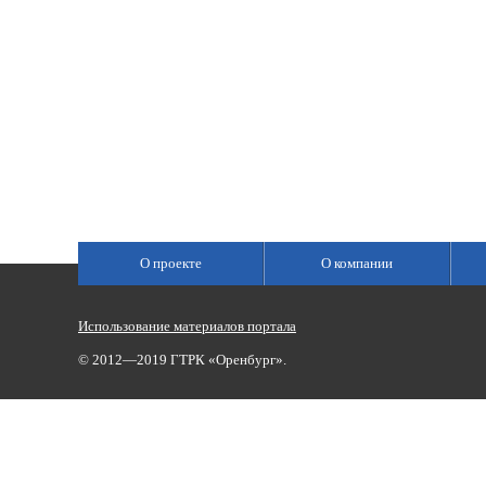
О проекте
О компании
Использование материалов портала
© 2012—2019 ГТРК «Оренбург».
Сетевое издание «Государственный Интернет-Канал «Россия»
(свидетельство о регистрации Эл № ФС 77-59166 от 22.08.2014,
Учредитель: Федеральное государственное унитарное предприяти
Главный редактор Главной редакции ГИК «Россия» - Панина Еле
Телефоны для связи:
(3532)37-00-50 — приемная,
(3532)37-01-56