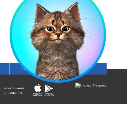
смотреть все
Сетка вещания
Скачать наши
приложения:
ологий и массовых коммуникаций).
ния»
бертовна.
акция портала ВЕСТИРАМА.
E-mail: gtrc@orenburg.rfn.ru (ГТРК