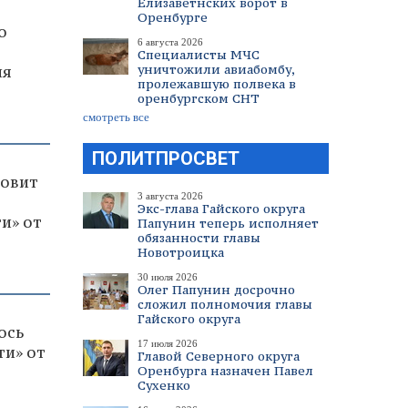
Елизаветнских ворот в
Оренбурге
о
6 августа 2026
Специалисты МЧС
уничтожили авиабомбу,
ля
пролежавшую полвека в
оренбургском СНТ
смотреть все
ПОЛИТПРОСВЕТ
товит
3 августа 2026
Экс-глава Гайского округа
и» от
Папунин теперь исполняет
обязанности главы
Новотроицка
30 июля 2026
Олег Папунин досрочно
сложил полномочия главы
Гайского округа
ось
17 июля 2026
ти» от
Главой Северного округа
Оренбурга назначен Павел
Сухенко