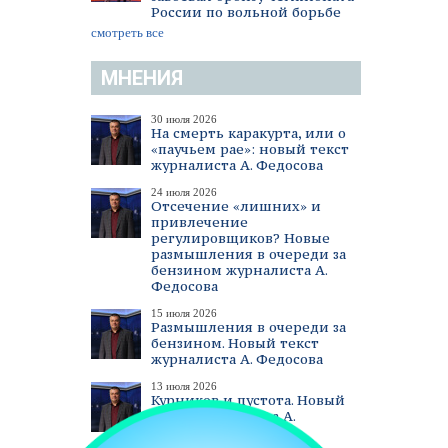
России по вольной борьбе
смотреть все
МНЕНИЯ
30 июля 2026
На смерть каракурта, или о
«паучьем рае»: новый текст
журналиста А. Федосова
24 июля 2026
Отсечение «лишних» и
привлечение
регулировщиков? Новые
размышления в очереди за
бензином журналиста А.
Федосова
15 июля 2026
Размышления в очереди за
бензином. Новый текст
журналиста А. Федосова
13 июля 2026
Курников и пустота. Новый
текст журналиста А.
Федосова