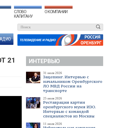
СЛОВО
О КОМПАНИИ
КАПИТАНУ
АДИО
Т 21
ИНТЕРВЬЮ
31 июля 2026
Зацепинг. Интервью с
начальником Оренбургского
ЛО МВД России на
транспорте
25 июля 2026
Реставрация картин
оренбургского музея ИЗО.
Интервью с командой
специалистов из Москвы
11 июля 2026
Избирательная кампания.