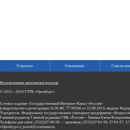
О проекте
О компании
Список кан
Использование материалов портала
© 2012—2019 ГТРК «Оренбург».
Сетевое издание «Государственный Интернет-Канал «Россия»
(свидетельство о регистрации Эл № ФС 77-59166 от 22.08.2014, выдано Феде
Учредитель: Федеральное государственное унитарное предприятие «Всеросси
Главный редактор Главной редакции ГИК «Россия» - Панина Елена Валерьев
Телефоны для связи:
(3532)37-00-50 — приемная,
(3532)37-01-56, 37-01-57, 
«Оренбург»),
portal@vestirama.ru.