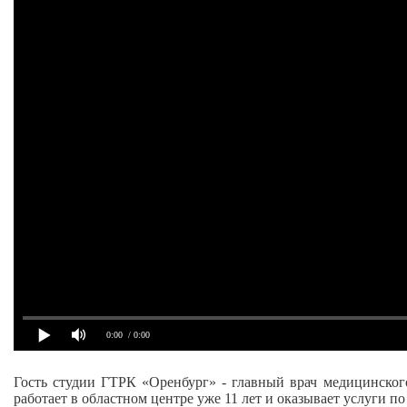
0:00
/ 0:00
Гость студии ГТРК «Оренбург» - главный врач медицинског
работает в областном центре уже 11 лет и оказывает услуги п