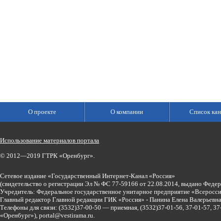
О проекте
О компании
Список кан
Использование материалов портала
© 2012—2019 ГТРК «Оренбург».
Сетевое издание «Государственный Интернет-Канал «Россия»
(свидетельство о регистрации Эл № ФС 77-59166 от 22.08.2014, выдано Феде
Учредитель: Федеральное государственное унитарное предприятие «Всеросси
Главный редактор Главной редакции ГИК «Россия» - Панина Елена Валерьев
Телефоны для связи:
(3532)37-00-50 — приемная,
(3532)37-01-56, 37-01-57, 
«Оренбург»),
portal@vestirama.ru.