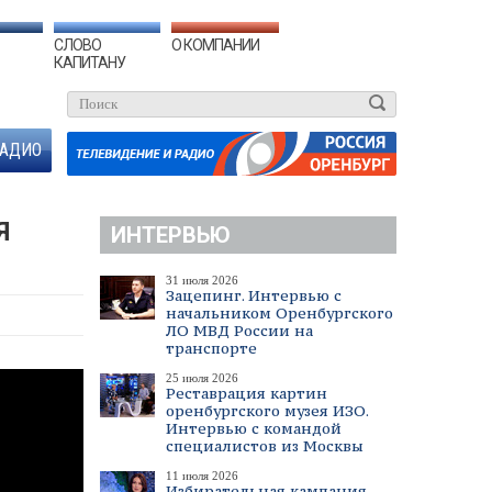
СЛОВО
О КОМПАНИИ
КАПИТАНУ
АДИО
Я
ИНТЕРВЬЮ
31 июля 2026
Зацепинг. Интервью с
начальником Оренбургского
ЛО МВД России на
транспорте
25 июля 2026
Реставрация картин
оренбургского музея ИЗО.
Интервью с командой
специалистов из Москвы
11 июля 2026
Избирательная кампания.