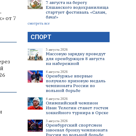
7 августа на берегу
Елшанского водохранилища
.
стартует фестиваль «Салам,
бача!»
» от 7
смотреть все
СПОРТ
5 августа 2026
Массовую зарядку проведут
для оренбуржцев 8 августа
ерез
на набережной
ый
4 августа 2026
26
Оренбуржье впервые
получило призовую медаль
чемпионата России по
вольной борьбе
4 августа 2026
Олимпийский чемпион
Иван Телегин станет гостем
и
хоккейного турнира в Орске
3 августа 2026
Оренбургский спортсмен
завоевал бронзу чемпионата
России по вольной борьбе