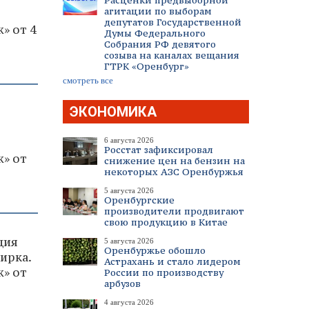
Расценки предвыборной
агитации по выборам
депутатов Государственной
» от 4
Думы Федерального
Собрания РФ девятого
созыва на каналах вещания
ГТРК «Оренбург»
смотреть все
ЭКОНОМИКА
6 августа 2026
Росстат зафиксировал
» от
снижение цен на бензин на
некоторых АЗС Оренбуржья
5 августа 2026
Оренбургские
производители продвигают
свою продукцию в Китае
ция
5 августа 2026
Оренбуржье обошло
ирка.
Астрахань и стало лидером
» от
России по производству
арбузов
4 августа 2026