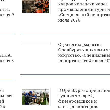
кадровые задачи через
нта.
промышленный туризм
» от 9
«Специальный репортаж
июля 2026
Стратегию развития
Оренбуржья показали ч
БПЛА.
искусство. «Специальн
» от 3
репортаж» от 2 июля 20
ка
В Оренбурге определил
рылась
лучших токарей,
ый
фрезеровщиков и
026
электромонтёров.