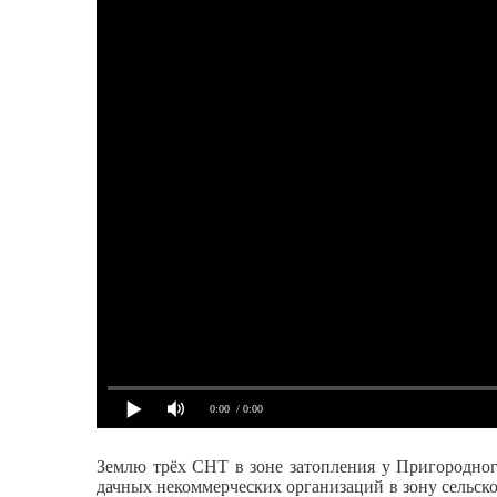
0:00
/ 0:00
Землю трёх СНТ в зоне затопления у Пригородног
дачных некоммерческих организаций в зону сельск