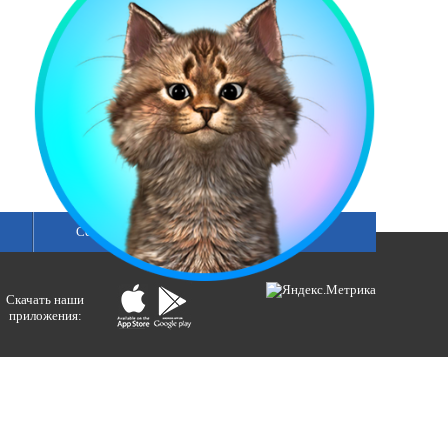
Сетка вещания
Скачать наши
приложения:
ологий и массовых коммуникаций).
ния»
бертовна.
акция портала ВЕСТИРАМА.
E-mail: gtrc@orenburg.rfn.ru (ГТРК