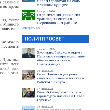
небом заработал на соль-
 связано с
илецком курорте
я во время
6 августа 2026
Ограничения движения
транспорта сняты в
ных, могут
Переволоцком районе
е. Министр
смотреть все
 зоне, если
ПОЛИТПРОСВЕТ
к же можно
 построить
3 августа 2026
Экс-глава Гайского округа
Папунин теперь исполняет
е. Практика
обязанности главы
менты всех
Новотроицка
льный план
30 июля 2026
ся на этих
Олег Папунин досрочно
сложил полномочия главы
Гайского округа
17 июля 2026
Главой Северного округа
Оренбурга назначен Павел
Сухенко
е
16 июля 2026