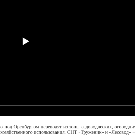
о под Оренбургом переводят из зоны садоводческих, огородни
охозяйственного использования. СНТ «Труженик» и «Лесовод» —