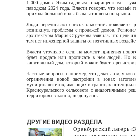
1 000 домов. Этим садовым товариществам — уже п
паводком 2024 года. Власти говорят, что новый г
прихода большой воды была затоплена по крыши.
Люди перечисляют список опасений: появляется р
возникнуть проблемы с продажей домов. Региона
архитектуры Мария Стручкова заявила, что цель из
там нет инженерной защиты от негативных воздейст
Власти уточняют: если на момент принятия новог
будет продать или прописать в нём людей. Но ес
капитальный дом, который можно будет зарегистри
Частные вопросы, например, что делать тем, у ког
ограничения новой застройки в зонах затопле
муниципалитетов, имеющих в границах потенциаль
Красноуральского сельсовета с аналогичными ре
территориях законно, не допустят.
ДРУГИЕ ВИДЕО РАЗДЕЛА
Оренбургский лагерь «
пережил второе рожде