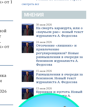
» от 1
смотреть все
МНЕНИЯ
30 июля 2026
На смерть каракурта, или о
ной
«паучьем рае»: новый текст
т
журналиста А. Федосова
.
24 июля 2026
Отсечение «лишних» и
» от
привлечение
регулировщиков? Новые
размышления в очереди за
бензином журналиста А.
Федосова
15 июля 2026
Размышления в очереди за
ика
бензином. Новый текст
м
журналиста А. Федосова
13 июля 2026
026
Курников и пустота. Новый
текст журналиста А.
Федосова
смотреть все