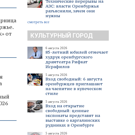
Технические перерывы на
АЗС: власти Оренбуржья
разъяснили, зачем они
нужны
арница
смотреть все
ржье.
» от
КУЛЬТУРНЫЙ ГОРОД
6 августа 2026
85-летний юбилей отмечает
худрук оренбургского
драмтеатра Рифкат
Исрафилов
5 августа 2026
я
Вход свободный: 6 августа
а
оренбуржцев приглашают
на чаепитие в купеческом
стиле
ьный
5 августа 2026
026
Вход на открытие
свободный: ценные
экспонаты представят на
выставке о каргалинских
рудниках в Оренбурге
5 августа 2026