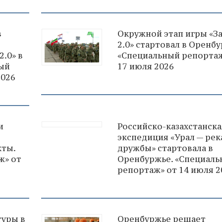
в
Окружной этап игры «З
2.0» стартовал в Оренбу
.0» в
«Специальный репортаж
ный
17 июля 2026
2026
и
Российско-казахстанска
экспедиция «Урал — рек
ты.
дружбы» стартовала в
ж» от
Оренбуржье. «Специал
репортаж» от 14 июля 2
туры в
Оренбуржье решает