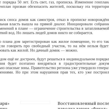
орядка 50 лет. Есть свет, газ, прописка. Изменение генплана
енплан призван обезопасить жителей, поскольку эта территори
иск сноса домов как самостроя, отказ в прописке новорождён
льная власть вышла на прямой диалог. Инициировали собрани
менений в плане — ограничение строительства в затапливаемой
вий вод. Но лишать людей домов никто не собирается.
о плана дом зарегистрирован как жилое помещение, то его та
ли говорить про свободный участок, то на нём нельзя будет
ровать как жилой. Но дачный домик — можно.
о дом ещё не достроен, будут решаться в индивидуальном порядк
ния будет поэтапно внедряться в градостроительные доку
но опасные зоны. Правительство региона уже утвердило генера
шениями. Но при этом нарушения прав тех, кто уже построил
Заря»
Восстановленный посл
ние.
паводка лагерь «Факел»