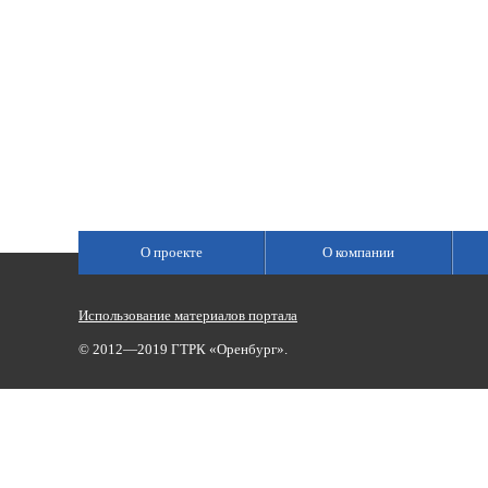
О проекте
О компании
Использование материалов портала
© 2012—2019 ГТРК «Оренбург».
Сетевое издание «Государственный Интернет-Канал «Россия»
(свидетельство о регистрации Эл № ФС 77-59166 от 22.08.2014,
Учредитель: Федеральное государственное унитарное предприяти
Главный редактор Главной редакции ГИК «Россия» - Панина Еле
Телефоны для связи:
(3532)37-00-50 — приемная,
(3532)37-01-56
«Оренбург»),
portal@vestirama.ru.