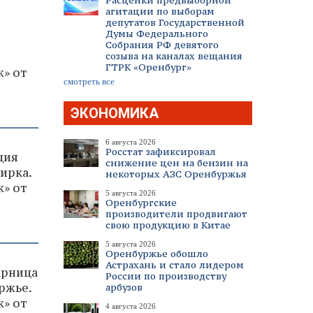
Расценки предвыборной
агитации по выборам
депутатов Государственной
Думы Федерального
Собрания РФ девятого
созыва на каналах вещания
ГТРК «Оренбург»
» от
смотреть все
ЭКОНОМИКА
6 августа 2026
Росстат зафиксировал
ция
снижение цен на бензин на
ирка.
некоторых АЗС Оренбуржья
» от
5 августа 2026
Оренбургские
производители продвигают
свою продукцию в Китае
5 августа 2026
Оренбуржье обошло
Астрахань и стало лидером
арница
России по производству
ржье.
арбузов
» от
4 августа 2026