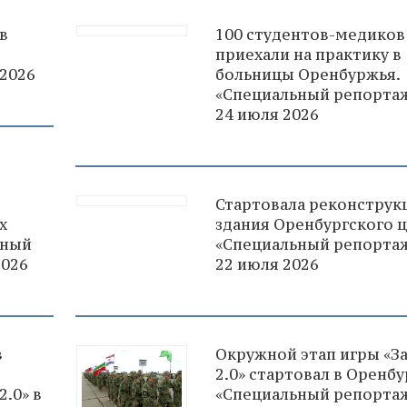
в
100 студентов-медиков
приехали на практику в
 2026
больницы Оренбуржья.
«Специальный репортаж
24 июля 2026
Стартовала реконструк
х
здания Оренбургского ц
ьный
«Специальный репортаж
2026
22 июля 2026
в
Окружной этап игры «З
2.0» стартовал в Оренбу
.0» в
«Специальный репортаж