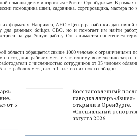
ьной помощи детям и взрослым «Росток Оренбуржья». В рамках 
фессии помощника швеи, садовника, сортировщика, мастера по 
гих форматах. Например, АНО «Центр разработки адаптивной 
у для раненых бойцов СВО, но и помогает им найти работ
строен на удалённую работу. Он занимается нанесением терм
кой области обращается свыше 1000 человек с ограничениями п
м на создание рабочих мест и частичному возмещению затрат н
 работодатели с численностью сотрудников от 35 человек обяза
 тыс. рабочих мест, около 1 тыс. из них пока свободны.
Заря»
Восстановленный посл
ние.
паводка лагерь «Факел»
» от 5
открыли в Оренбурге.
«Специальный репортаж
августа 2026