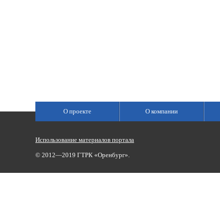
О проекте
О компании
Использование материалов портала
© 2012—2019 ГТРК «Оренбург».
Сетевое издание «Государственный Интернет-Канал «Россия»
(свидетельство о регистрации Эл № ФС 77-59166 от 22.08.2014,
Учредитель: Федеральное государственное унитарное предприяти
Главный редактор Главной редакции ГИК «Россия» - Панина Еле
Телефоны для связи:
(3532)37-00-50 — приемная,
(3532)37-01-56
«Оренбург»),
portal@vestirama.ru.