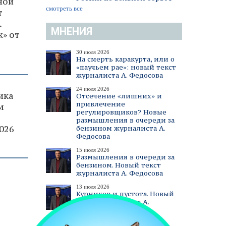
ной
смотреть все
т
.
МНЕНИЯ
» от
30 июля 2026
На смерть каракурта, или о
«паучьем рае»: новый текст
журналиста А. Федосова
24 июля 2026
ика
Отсечение «лишних» и
привлечение
м
регулировщиков? Новые
размышления в очереди за
026
бензином журналиста А.
Федосова
15 июля 2026
Размышления в очереди за
бензином. Новый текст
журналиста А. Федосова
13 июля 2026
Курников и пустота. Новый
текст журналиста А.
Федосова
смотреть все