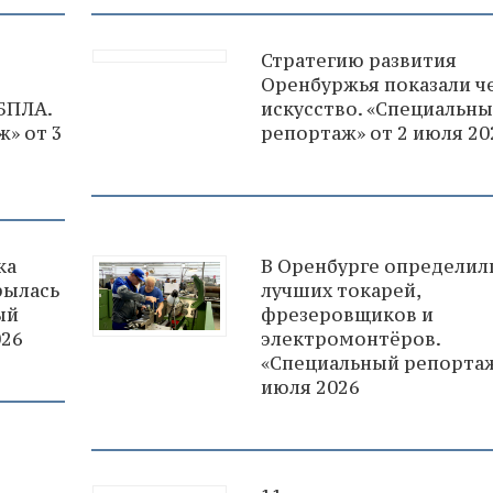
Стратегию развития
Оренбуржья показали ч
БПЛА.
искусство. «Специальн
» от 3
репортаж» от 2 июля 20
ка
В Оренбурге определил
рылась
лучших токарей,
ый
фрезеровщиков и
026
электромонтёров.
«Специальный репортаж
июля 2026