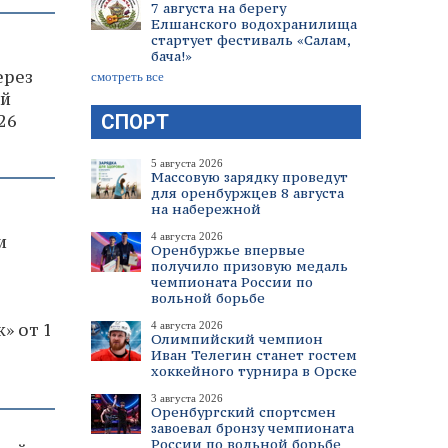
7 августа на берегу
Елшанского водохранилища
стартует фестиваль «Салам,
бача!»
ерез
смотреть все
ый
26
СПОРТ
5 августа 2026
Массовую зарядку проведут
для оренбуржцев 8 августа
на набережной
4 августа 2026
и
Оренбуржье впервые
получило призовую медаль
чемпионата России по
вольной борьбе
» от 1
4 августа 2026
Олимпийский чемпион
Иван Телегин станет гостем
хоккейного турнира в Орске
3 августа 2026
Оренбургский спортсмен
завоевал бронзу чемпионата
России по вольной борьбе