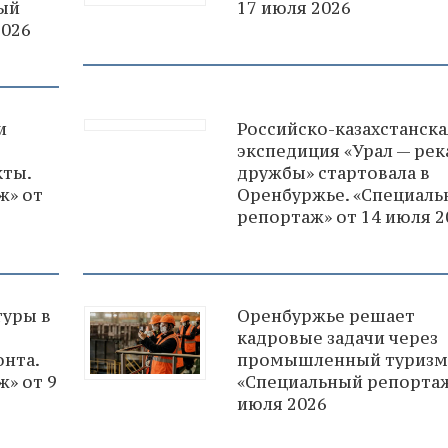
ный
17 июля 2026
2026
и
Российско-казахстанска
экспедиция «Урал — рек
ты.
дружбы» стартовала в
ж» от
Оренбуржье. «Специал
репортаж» от 14 июля 2
туры в
Оренбуржье решает
кадровые задачи через
нта.
промышленный туризм
» от 9
«Специальный репортаж
июля 2026