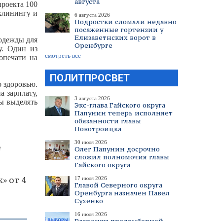
августа
проекта 100
клинингу и
6 августа 2026
Подростки сломали недавно
посаженные гортензии у
Елизаветнских ворот в
одежды для
Оренбурге
у. Один из
смотреть все
опечати на
ПОЛИТПРОСВЕТ
о здоровью.
а зарплату,
3 августа 2026
ны выделять
Экс-глава Гайского округа
Папунин теперь исполняет
обязанности главы
Новотроицка
30 июля 2026
е
Олег Папунин досрочно
сложил полномочия главы
Гайского округа
» от 4
17 июля 2026
Главой Северного округа
Оренбурга назначен Павел
Сухенко
16 июля 2026