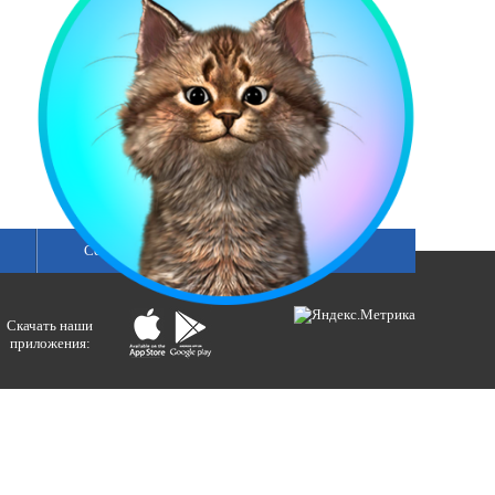
Сетка вещания
Скачать наши
приложения:
ологий и массовых коммуникаций).
ния»
бертовна.
акция портала ВЕСТИРАМА.
E-mail: gtrc@orenburg.rfn.ru (ГТРК