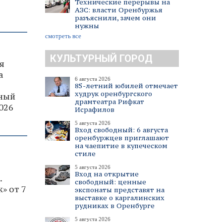
Технические перерывы на
АЗС: власти Оренбуржья
разъяснили, зачем они
нужны
смотреть все
КУЛЬТУРНЫЙ ГОРОД
я
а
6 августа 2026
85-летний юбилей отмечает
худрук оренбургского
ьный
драмтеатра Рифкат
026
Исрафилов
5 августа 2026
Вход свободный: 6 августа
оренбуржцев приглашают
на чаепитие в купеческом
стиле
5 августа 2026
Вход на открытие
.
свободный: ценные
» от 7
экспонаты представят на
выставке о каргалинских
рудниках в Оренбурге
5 августа 2026