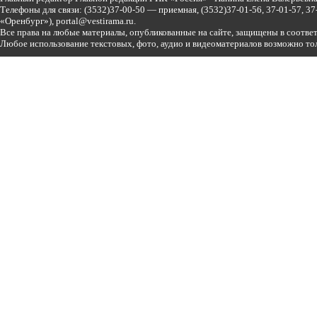
Телефоны для связи:
(3532)37-00-50 — приемная,
(3532)37-01-56, 37-01-57, 
«Оренбург»),
portal@vestirama.ru.
Все права на любые материалы, опубликованные на сайте, защищены в соотве
Любое использование текстовых, фото, аудио и видеоматериалов возможно тол