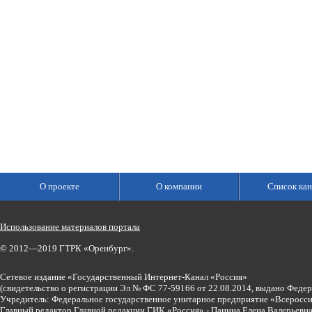
О проекте
О компании
Список кан
Использование материалов портала
© 2012—2019 ГТРК «Оренбург».
Сетевое издание «Государственный Интернет-Канал «Россия»
(свидетельство о регистрации Эл № ФС 77-59166 от 22.08.2014, выдано Феде
Учредитель: Федеральное государственное унитарное предприятие «Всеросси
Главный редактор Главной редакции ГИК «Россия» - Панина Елена Валерьев