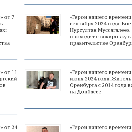
» от 7
«Герои нашего времени»
ов
сентября 2024 года. Бо
ах:
Нурсултан Муссагалеев
проходит стажировку в
ства
правительстве Оренбу
» от 11
«Герои нашего времени»
ургский
июня 2024 года. Житель
ов
Оренбурга с 2014 года 
на Донбассе
» от 24
«Герои нашего времени»