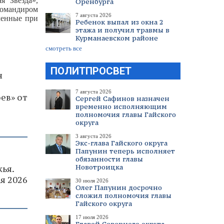
я Звезда»,
Оренбурга
командиром
7 августа 2026
ленные при
Ребенок выпал из окна 2
этажа и получил травмы в
Курманаевском районе
смотреть все
ПОЛИТПРОСВЕТ
н
7 августа 2026
ев» от
Сергей Сафинов назначен
временно исполняющим
полномочия главы Гайского
округа
3 августа 2026
Экс-глава Гайского округа
Папунин теперь исполняет
обязанности главы
Новотроицка
ья.
я 2026
30 июля 2026
Олег Папунин досрочно
сложил полномочия главы
Гайского округа
17 июля 2026