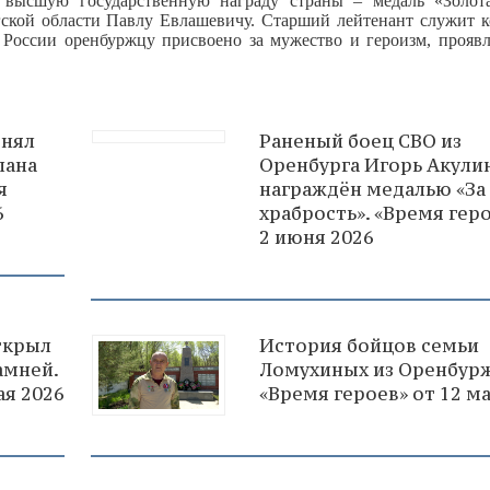
ысшую государственную награду страны – медаль «Золота
гской области Павлу Евлашевичу. Старший лейтенант служит 
 России оренбуржцу присвоено за мужество и героизм, прояв
енял
Раненый боец СВО из
лана
Оренбурга Игорь Акули
я
награждён медалью «За
6
храбрость». «Время геро
2 июня 2026
ткрыл
История бойцов семьи
амней.
Ломухиных из Оренбурж
ая 2026
«Время героев» от 12 ма