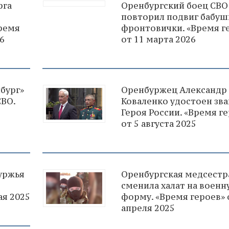
рга
Оренбургский боец СВО
повторил подвиг бабуш
Время
фронтовички. «Время г
6
от 11 марта 2026
бург»
Оренбуржец Александр
СВО.
Коваленко удостоен зв
Героя России. «Время г
от 5 августа 2025
уржья
Оренбургская медсестр
сменила халат на военн
ая 2025
форму. «Время героев» 
апреля 2025