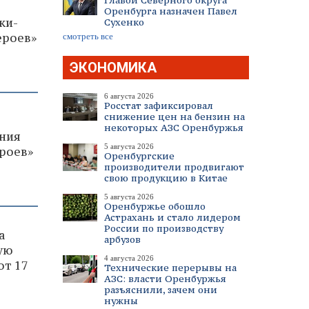
Главой Северного округа
Оренбурга назначен Павел
ки-
Сухенко
ероев»
смотреть все
ЭКОНОМИКА
6 августа 2026
Росстат зафиксировал
снижение цен на бензин на
некоторых АЗС Оренбуржья
ания
5 августа 2026
ероев»
Оренбургские
производители продвигают
свою продукцию в Китае
5 августа 2026
Оренбуржье обошло
Астрахань и стало лидером
России по производству
а
арбузов
ую
4 августа 2026
от 17
Технические перерывы на
АЗС: власти Оренбуржья
разъяснили, зачем они
нужны