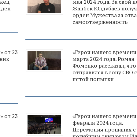
ржец
мая 2024 года. За свой 
жден
Жанбек Юлдубаев полу
орден Мужества за отва
самоотверженность
» от 23
«Герои нашего времени»
тник
марта 2024 года. Роман
Фоменко рассказал, что
отправился в зону СВО с
пятой попытки
» от 23
«Герои нашего времени»
февраля 2024 года.
Церемония прощания с
погибшим экипажем Ил