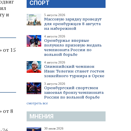
подвиг
СПОРТ
чил
гу и
5 августа 2026
Массовую зарядку проведут
для оренбуржцев 8 августа
на набережной
4 августа 2026
Оренбуржье впервые
получило призовую медаль
 от 15
чемпионата России по
вольной борьбе
4 августа 2026
Олимпийский чемпион
Иван Телегин станет гостем
хоккейного турнира в Орске
3 августа 2026
Оренбургский спортсмен
завоевал бронзу чемпионата
России по вольной борьбе
смотреть все
 от 8
МНЕНИЯ
30 июля 2026
-76