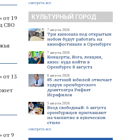
смотреть все
КУЛЬТУРНЫЙ ГОРОД
 от 19
ец СВО
7 августа 2026
Три кинозала под открытым
небом будут работать на
кинофестивале в Оренбурге
ржья
7 августа 2026
Концерты, йога, лекции,
кино: куда пойти в
Оренбурге 8 августа
 от 13
6 августа 2026
85-летний юбилей отмечает
худрук оренбургского
воюет
драмтеатра Рифкат
Исрафилов
5 августа 2026
Вход свободный: 6 августа
оренбуржцев приглашают
на чаепитие в купеческом
стиле
смотреть все
 от 9