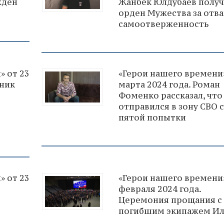
жден
Жанбек Юлдубаев полу
орден Мужества за отва
самоотверженность
» от 23
«Герои нашего времени»
тник
марта 2024 года. Роман
Фоменко рассказал, что
отправился в зону СВО с
пятой попытки
» от 23
«Герои нашего времени»
февраля 2024 года.
Церемония прощания с
погибшим экипажем Ил