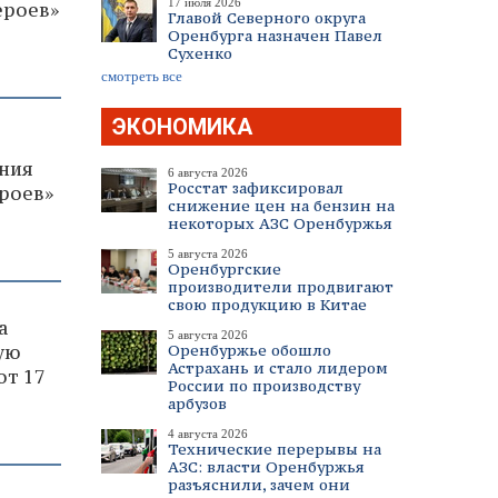
17 июля 2026
ероев»
Главой Северного округа
Оренбурга назначен Павел
Сухенко
смотреть все
ЭКОНОМИКА
ания
6 августа 2026
Росстат зафиксировал
ероев»
снижение цен на бензин на
некоторых АЗС Оренбуржья
5 августа 2026
Оренбургские
производители продвигают
свою продукцию в Китае
а
5 августа 2026
ую
Оренбуржье обошло
Астрахань и стало лидером
от 17
России по производству
арбузов
4 августа 2026
Технические перерывы на
АЗС: власти Оренбуржья
разъяснили, зачем они