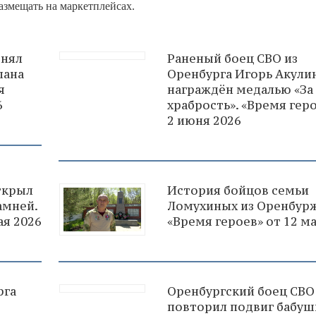
азмещать на маркетплейсах.
енял
Раненый боец СВО из
лана
Оренбурга Игорь Акули
я
награждён медалью «За
6
храбрость». «Время геро
2 июня 2026
ткрыл
История бойцов семьи
амней.
Ломухиных из Оренбурж
ая 2026
«Время героев» от 12 ма
рга
Оренбургский боец СВО
повторил подвиг бабуш