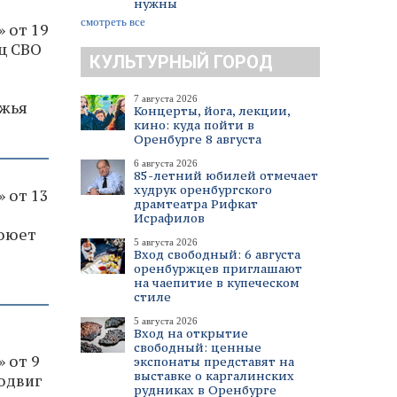
нужны
смотреть все
 от 19
ец СВО
КУЛЬТУРНЫЙ ГОРОД
7 августа 2026
ржья
Концерты, йога, лекции,
кино: куда пойти в
Оренбурге 8 августа
6 августа 2026
85-летний юбилей отмечает
худрук оренбургского
 от 13
драмтеатра Рифкат
Исрафилов
воюет
5 августа 2026
Вход свободный: 6 августа
оренбуржцев приглашают
на чаепитие в купеческом
стиле
5 августа 2026
Вход на открытие
свободный: ценные
 от 9
экспонаты представят на
выставке о каргалинских
подвиг
рудниках в Оренбурге