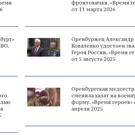
Время
фронтовички. «Время г
6
от 11 марта 2026
бург»
Оренбуржец Александр
СВО.
Коваленко удостоен зв
Героя России. «Время г
от 5 августа 2025
Оренбургская медсестр
ого
сменила халат на военн
алью
форму. «Время героев» 
мя
апреля 2025
5