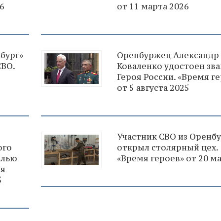
6
от 11 марта 2026
бург»
Оренбуржец Александр
СВО.
Коваленко удостоен зв
Героя России. «Время г
от 5 августа 2025
Участник СВО из Оренб
ого
открыл столярный цех.
алью
«Время героев» от 20 ма
мя
5