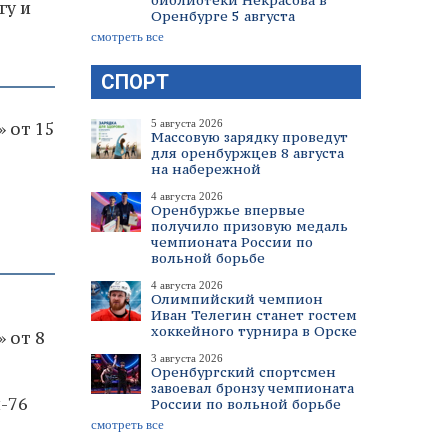
библиотеки Некрасова в
гу и
Оренбурге 5 августа
смотреть все
СПОРТ
5 августа 2026
 от 15
Массовую зарядку проведут
для оренбуржцев 8 августа
на набережной
4 августа 2026
Оренбуржье впервые
получило призовую медаль
чемпионата России по
вольной борьбе
4 августа 2026
Олимпийский чемпион
Иван Телегин станет гостем
хоккейного турнира в Орске
 от 8
3 августа 2026
Оренбургский спортсмен
завоевал бронзу чемпионата
-76
России по вольной борьбе
смотреть все