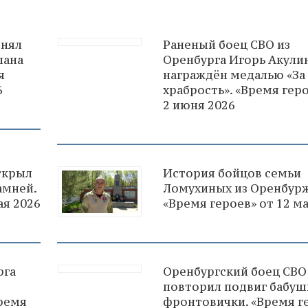
енял
Раненый боец СВО из
лана
Оренбурга Игорь Акули
я
награждён медалью «За
6
храбрость». «Время геро
2 июня 2026
ткрыл
История бойцов семьи
амней.
Ломухиных из Оренбурж
ая 2026
«Время героев» от 12 ма
рга
Оренбургский боец СВО
повторил подвиг бабуш
Время
фронтовички. «Время г