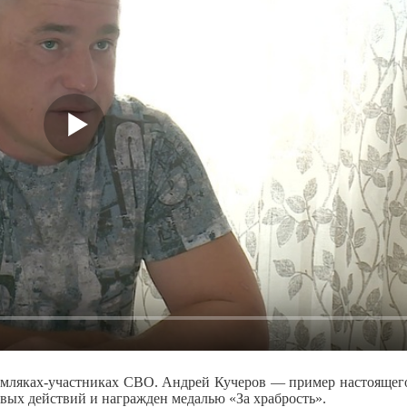
емляках-участниках СВО. Андрей Кучеров — пример настоящего
вых действий и награжден медалью «За храбрость».