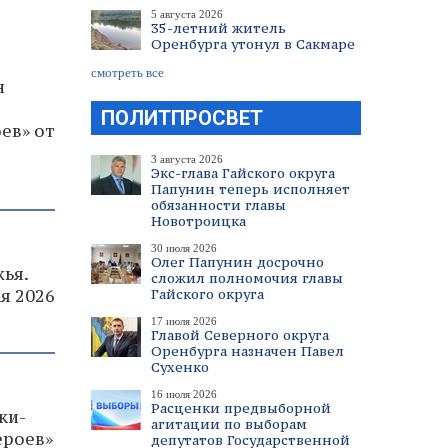
5 августа 2026
35-летний житель
Оренбурга утонул в Сакмаре
смотреть все
н
ПОЛИТПРОСВЕТ
ев» от
3 августа 2026
Экс-глава Гайского округа
Папунин теперь исполняет
обязанности главы
Новотроицка
30 июля 2026
Олег Папунин досрочно
ья.
сложил полномочия главы
я 2026
Гайского округа
17 июля 2026
Главой Северного округа
Оренбурга назначен Павел
Сухенко
16 июля 2026
Расценки предвыборной
ки-
агитации по выборам
ероев»
депутатов Государственной