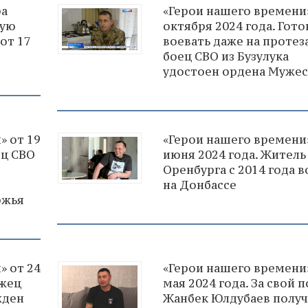
ра
«Герои нашего времени»
ную
октября 2024 года. Гото
от 17
воевать даже на протез
боец СВО из Бузулука
удостоен ордена Мужес
» от 19
«Герои нашего времени»
ец СВО
июня 2024 года. Житель
Оренбурга с 2014 года 
на Донбассе
ржья
» от 24
«Герои нашего времени»
ржец
мая 2024 года. За свой 
жден
Жанбек Юлдубаев полу