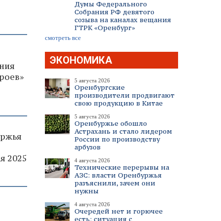
Думы Федерального
Собрания РФ девятого
созыва на каналах вещания
ГТРК «Оренбург»
смотреть все
ЭКОНОМИКА
ания
ероев»
5 августа 2026
Оренбургские
производители продвигают
свою продукцию в Китае
5 августа 2026
Оренбуржье обошло
Астрахань и стало лидером
уржья
России по производству
арбузов
я 2025
4 августа 2026
Технические перерывы на
АЗС: власти Оренбуржья
разъяснили, зачем они
нужны
4 августа 2026
Очередей нет и горючее
есть: ситуация с