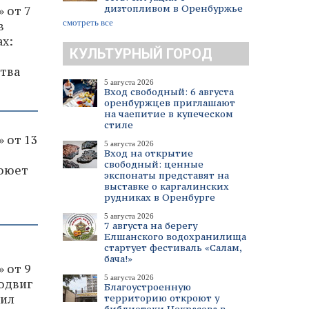
дизтопливом в Оренбуржье
 от 7
смотреть все
в
ах:
КУЛЬТУРНЫЙ ГОРОД
тва
5 августа 2026
Вход свободный: 6 августа
оренбуржцев приглашают
на чаепитие в купеческом
стиле
 от 13
5 августа 2026
Вход на открытие
свободный: ценные
воюет
экспонаты представят на
выставке о каргалинских
рудниках в Оренбурге
5 августа 2026
7 августа на берегу
Елшанского водохранилища
стартует фестиваль «Салам,
бача!»
 от 9
5 августа 2026
подвиг
Благоустроенную
чил
территорию откроют у