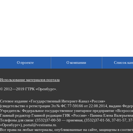
О проекте
О компании
Список кан
Использование материалов портала
© 2012—2019 ГТРК «Оренбург».
Сетевое издание «Государственный Интернет-Канал «Россия»
(свидетельство о регистрации Эл № ФС 77-59166 от 22.08.2014, выдано Феде
Учредитель: Федеральное государственное унитарное предприятие «Всеросси
Главный редактор Главной редакции ГИК «Россия» - Панина Елена Валерьев
Телефоны для связи:
(3532)37-00-50 — приемная,
(3532)37-01-56, 37-01-57, 
«Оренбург»),
portal@vestirama.ru.
Все права на любые материалы, опубликованные на сайте, защищены в соотве