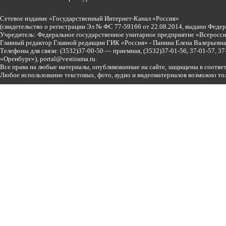
Сетевое издание «Государственный Интернет-Канал «Россия»
(свидетельство о регистрации Эл № ФС 77-59166 от 22.08.2014, выдано Феде
Учредитель: Федеральное государственное унитарное предприятие «Всеросси
Главный редактор Главной редакции ГИК «Россия» - Панина Елена Валерьев
Телефоны для связи:
(3532)37-00-50 — приемная,
(3532)37-01-56, 37-01-57, 
«Оренбург»),
portal@vestirama.ru.
Все права на любые материалы, опубликованные на сайте, защищены в соотве
Любое использование текстовых, фото, аудио и видеоматериалов возможно тол