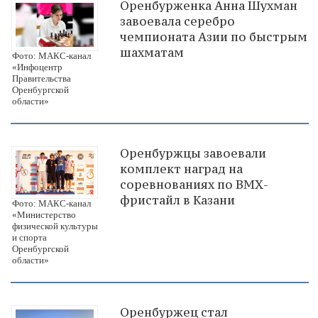
Оренбурженка Анна Шухман
завоевала серебро
чемпионата Азии по быстрым
шахматам
Фото: МАКС-канал
«Инфоцентр
Правительства
Оренбургской
области»
Оренбуржцы завоевали
комплект наград на
соревнованиях по ВМХ-
фристайл в Казани
Фото: МАКС-канал
«Министерство
физической культуры
и спорта
Оренбургской
области»
Оренбуржец стал