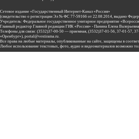
Сетевое издание «Государственный Интернет-Канал «Россия»
(свидетельство о регистрации Эл № ФС 77-59166 от 22.08.2014, выдано Феде
Учредитель: Федеральное государственное унитарное предприятие «Всеросси
Главный редактор Главной редакции ГИК «Россия» - Панина Елена Валерьев
Телефоны для связи:
(3532)37-00-50 — приемная,
(3532)37-01-56, 37-01-57, 
«Оренбург»),
portal@vestirama.ru.
Все права на любые материалы, опубликованные на сайте, защищены в соотве
Любое использование текстовых, фото, аудио и видеоматериалов возможно тол