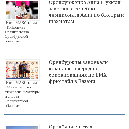
Оренбурженка Анна Шухман
завоевала серебро
чемпионата Азии по быстрым
шахматам
Фото: МАКС-канал
«Инфоцентр
Правительства
Оренбургской
области»
Оренбуржцы завоевали
комплект наград на
соревнованиях по ВМХ-
фристайл в Казани
Фото: МАКС-канал
«Министерство
физической культуры
и спорта
Оренбургской
области»
Оренбуржец стал